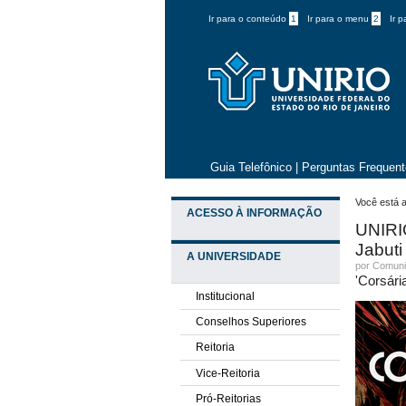
Ir para o conteúdo
1
Ir para o menu
2
Ir 
Guia Telefônico
|
Perguntas Frequen
Você está a
ACESSO À INFORMAÇÃO
UNIRIO
Jabuti
A UNIVERSIDADE
por
Comuni
'Corsári
Institucional
Conselhos Superiores
Reitoria
Vice-Reitoria
Pró-Reitorias