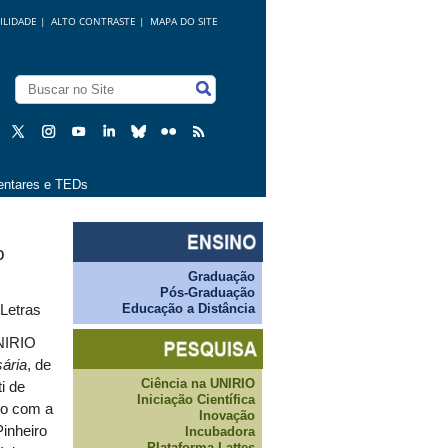
ILIDADE
|
ALTO CONTRASTE |
MAPA DO SITE
ntares e TEDs
o
Graduação
Pós-Graduação
Educação a Distância
 Letras
UNIRIO
ária
, de
Ciência na UNIRIO
i de
Iniciação Científica
po com a
Inovação
Pinheiro
Incubadora
Plataforma Lattes