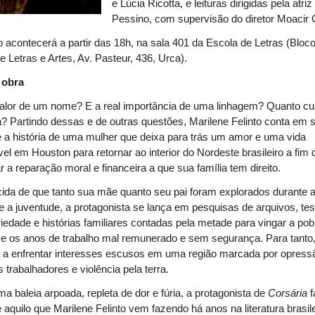
e Lúcia Ricotta, e leituras dirigidas pela atriz 
Pessino, com supervisão do diretor Moacir
 acontecerá a partir das 18h, na sala 401 da Escola de Letras (Bloco 
e Letras e Artes, Av. Pasteur, 436, Urca).
 obra
alor de um nome? E a real importância de uma linhagem? Quanto cu
 Partindo dessas e de outras questões, Marilene Felinto conta em 
a história de uma mulher que deixa para trás um amor e uma vida
vel em Houston para retornar ao interior do Nordeste brasileiro a fim 
r a reparação moral e financeira a que sua família tem direito.
da de que tanto sua mãe quanto seu pai foram explorados durante 
 e a juventude, a protagonista se lança em pesquisas de arquivos, te
riedade e histórias familiares contadas pela metade para vingar a pob
e os anos de trabalho mal remunerado e sem segurança. Para tanto,
 a enfrentar interesses escusos em uma região marcada por opress
s trabalhadores e violência pela terra.
 baleia arpoada, repleta de dor e fúria, a protagonista de
Corsária
f
aquilo que Marilene Felinto vem fazendo há anos na literatura brasile