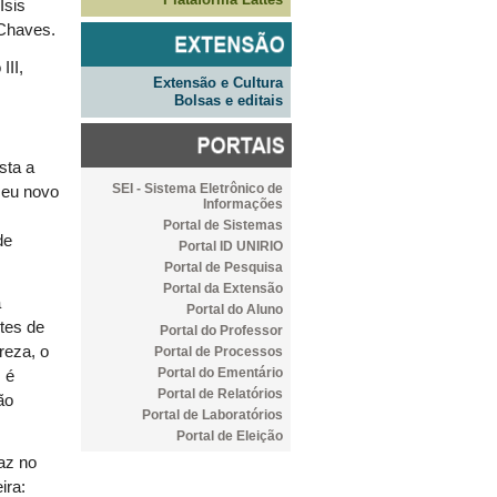
Isis
 Chaves.
III,
Extensão e Cultura
Bolsas e editais
sta a
SEI - Sistema Eletrônico de
seu novo
Informações
Portal de Sistemas
de
Portal ID UNIRIO
Portal de Pesquisa
Portal da Extensão
a
Portal do Aluno
stes de
Portal do Professor
reza, o
Portal de Processos
Portal do Ementário
 é
Portal de Relatórios
ão
Portal de Laboratórios
Portal de Eleição
az no
ira: