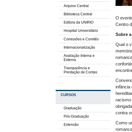
Arquivo Central
Biblioteca Central
O evento
Editora da UNIRIO
Centro d
Hospital Universitário
Sobre a
Comissões e Comitês
Qual o v
Internacionalização
memória?
Avaliação Interna e
romance 
Externa
confortá
Transparência e
encontra
Prestação de Contas
Convenci
infância
heredita
CURSOS
racismo 
obrigada
Graduação
contra o
Pós-Graduação
Como uma
Extensão
romance 