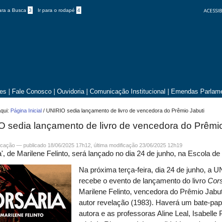
ACESSIB
para a Busca
3
Ir para o rodapé
4
tes
|
Fale Conosco
|
Ouvidoria
|
Comunicação Institucional
|
Emendas Parlame
qui:
Página Inicial
/
UNIRIO sedia lançamento de livro de vencedora do Prêmio Jabuti
 sedia lançamento de livro de vencedora do Prêmi
cação
—
publicado
18/06/2025 17h12,
última modificação
23/06/2025 12h19
a', de Marilene Felinto, será lançado no dia 24 de junho, na Escola de
Na próxima terça-feira, dia 24 de junho, a 
recebe o evento de lançamento do livro
Cors
Marilene Felinto, vencedora do Prêmio Jabut
autor revelação (1983). Haverá um bate-pa
autora e as professoras Aline Leal, Isabelle 