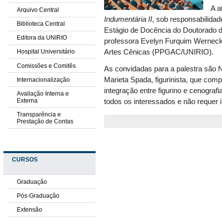
A a
Arquivo Central
Indumentária II
, sob responsabilidad
Biblioteca Central
Estágio de Docência do Doutorado d
Editora da UNIRIO
professora Evelyn Furquim Wernec
Artes Cênicas (PPGAC/UNIRIO).
Hospital Universitário
Comissões e Comitês
As convidadas para a palestra são N
Marieta Spada, figurinista, que comp
Internacionalização
integração entre figurino e cenografi
Avaliação Interna e
Externa
todos os interessados e não requer i
Transparência e
Prestação de Contas
CURSOS
Graduação
Pós-Graduação
Extensão