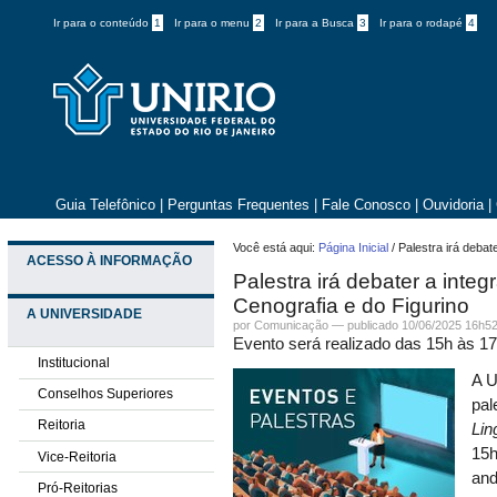
Ir para o conteúdo
1
Ir para o menu
2
Ir para a Busca
3
Ir para o rodapé
4
Guia Telefônico
|
Perguntas Frequentes
|
Fale Conosco
|
Ouvidoria
|
Você está aqui:
Página Inicial
/
Palestra irá debat
ACESSO À INFORMAÇÃO
Palestra irá debater a inte
Cenografia e do Figurino
A UNIVERSIDADE
por
Comunicação
—
publicado
10/06/2025 16h5
Evento será realizado das 15h às 17
Institucional
A U
Conselhos Superiores
pal
Reitoria
Lin
15h
Vice-Reitoria
and
Pró-Reitorias