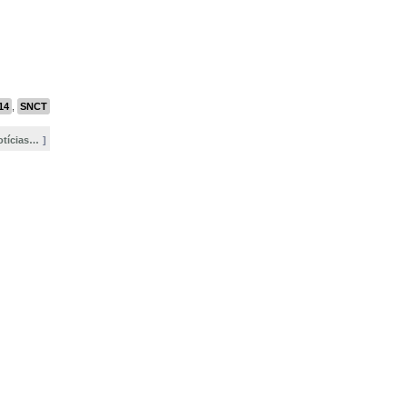
14
,
SNCT
otícias…