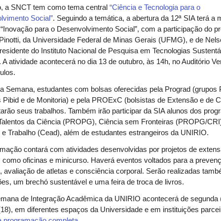
o, a SNCT tem como tema central
“Ciência e Tecnologia para o
lvimento Social”
. Seguindo a temática, a abertura da 12ª SIA terá a
“Inovação para o Desenvolvimento Social”, com a participação do p
inotti, da Universidade Federal de Minas Gerais (UFMG), e de Nel
presidente do Instituto Nacional de Pesquisa em Tecnologias Sustent
 A atividade acontecerá no dia 13 de outubro, às 14h, no Auditório Ve
ulos.
 a Semana, estudantes com bolsas oferecidas pela Prograd (grupos
s Pibid e de Monitoria) e pela PROExC (bolsistas de Extensão e de C
arão seus trabalhos. Também irão participar da SIA alunos dos pro
Talentos da Ciência (PROPG), Ciência sem Fronteiras (PROPG/CRI
io e Trabalho (Cead), além de estudantes estrangeiros da UNIRIO.
mação contará com atividades desenvolvidas por projetos de exten
como oficinas e minicurso. Haverá eventos voltados para a preven
 avaliação de atletas e consciência corporal. Serão realizadas tam
es, um brechó sustentável e uma feira de troca de livros.
emana de Integração Acadêmica da UNIRIO acontecerá de segunda 
18), em diferentes espaços da Universidade e em instituições parcei
 a programação completa
.