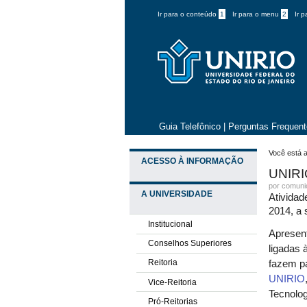
Ir para o conteúdo
1
Ir para o menu
2
Ir 
Guia Telefônico
|
Perguntas Frequen
Você está a
ACESSO À INFORMAÇÃO
UNIRI
por comun
A UNIVERSIDADE
Ativida
2014, a 
Institucional
Apresent
Conselhos Superiores
ligadas 
Reitoria
fazem p
UNIRIO
Vice-Reitoria
Tecnolog
Pró-Reitorias