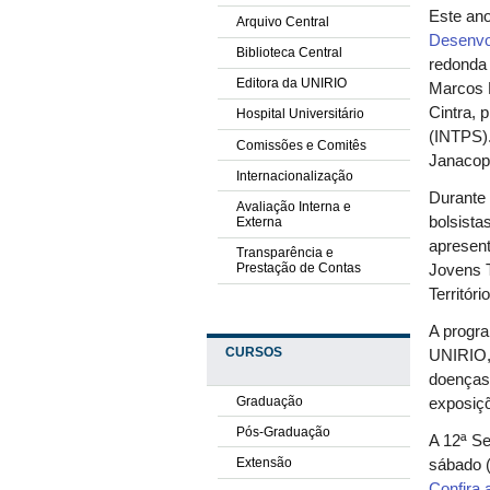
Este an
Arquivo Central
Desenvo
Biblioteca Central
redonda 
Editora da UNIRIO
Marcos P
Cintra, 
Hospital Universitário
(INTPS).
Comissões e Comitês
Janacop
Internacionalização
Durante
Avaliação Interna e
bolsista
Externa
apresent
Transparência e
Prestação de Contas
Jovens 
Territór
A progra
CURSOS
UNIRIO, 
doenças,
Graduação
exposiçõ
Pós-Graduação
A 12ª S
Extensão
sábado (
Confira