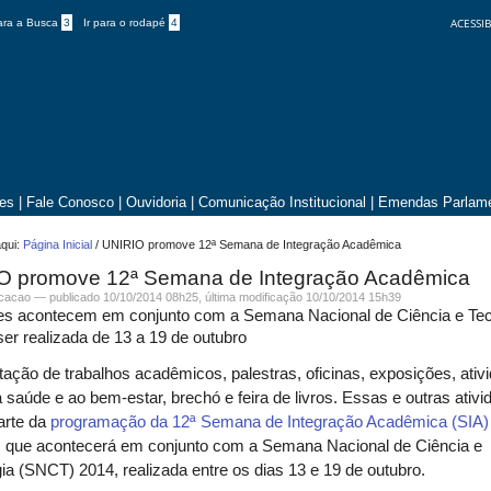
ACESSIB
para a Busca
3
Ir para o rodapé
4
tes
|
Fale Conosco
|
Ouvidoria
|
Comunicação Institucional
|
Emendas Parlame
qui:
Página Inicial
/
UNIRIO promove 12ª Semana de Integração Acadêmica
O promove 12ª Semana de Integração Acadêmica
icacao —
publicado
10/10/2014 08h25,
última modificação
10/10/2014 15h39
des acontecem em conjunto com a Semana Nacional de Ciência e Tec
ser realizada de 13 a 19 de outubro
ação de trabalhos acadêmicos, palestras, oficinas, exposições, ativ
à saúde e ao bem-estar, brechó e feira de livros. Essas e outras ativ
arte da
programação da 12ª Semana de Integração Acadêmica (SIA)
, que acontecerá em conjunto com a Semana Nacional de Ciência e
ia (SNCT) 2014, realizada entre os dias 13 e 19 de outubro.