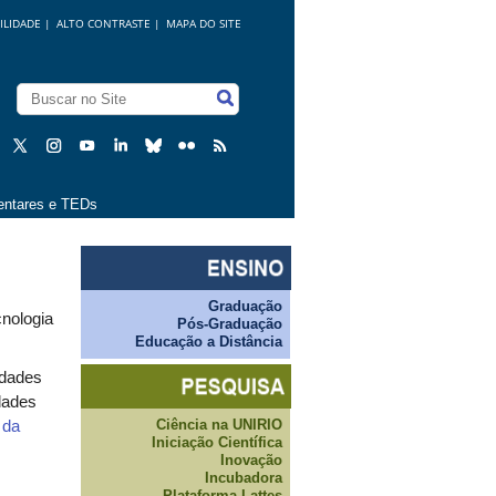
ILIDADE
|
ALTO CONTRASTE |
MAPA DO SITE
ntares e TEDs
Graduação
nologia
Pós-Graduação
Educação a Distância
idades
idades
Ciência na UNIRIO
 da
Iniciação Científica
Inovação
Incubadora
Plataforma Lattes