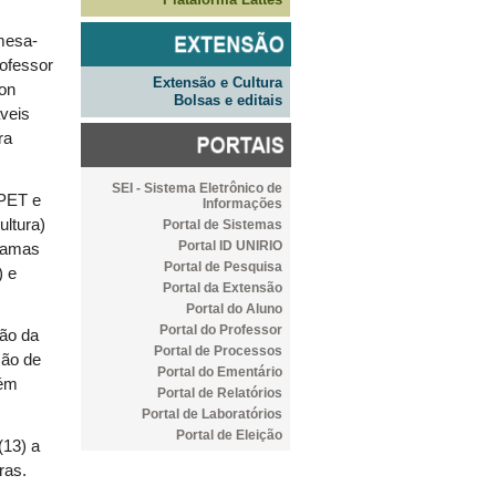
 mesa-
rofessor
Extensão e Cultura
son
Bolsas e editais
áveis
ra
SEI - Sistema Eletrônico de
 PET e
Informações
ultura)
Portal de Sistemas
Portal ID UNIRIO
gramas
Portal de Pesquisa
) e
Portal da Extensão
Portal do Aluno
Portal do Professor
são da
Portal de Processos
ção de
Portal do Ementário
bém
Portal de Relatórios
Portal de Laboratórios
Portal de Eleição
(13) a
ras.