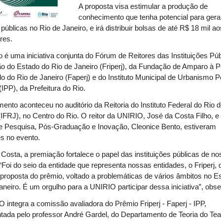
A proposta visa estimular a produção de
conhecimento que tenha potencial para ger
s públicas no Rio de Janeiro, e irá distribuir bolsas de até R$ 18 mil ao
res.
 é uma iniciativa conjunta do Fórum de Reitores das Instituições Pú
 do Estado do Rio de Janeiro (Friperj), da Fundação de Amparo à 
o do Rio de Janeiro (Faperj) e do Instituto Municipal de Urbanismo P
IPP), da Prefeitura do Rio.
ento aconteceu no auditório da Reitoria do Instituto Federal do Rio 
(IFRJ), no Centro do Rio. O reitor da UNIRIO, José da Costa Filho, e 
de Pesquisa, Pós-Graduação e Inovação, Cleonice Bento, estiveram
s no evento.
Costa, a premiação fortalece o papel das instituições públicas de n
“Foi do seio da entidade que representa nossas entidades, o Friperj, 
 proposta do prêmio, voltado a problemáticas de vários âmbitos no E
aneiro. É um orgulho para a UNIRIO participar dessa iniciativa”, obs
 integra a comissão avaliadora do Prêmio Friperj - Faperj - IPP,
tada pelo professor André Gardel, do Departamento de Teoria do Tea