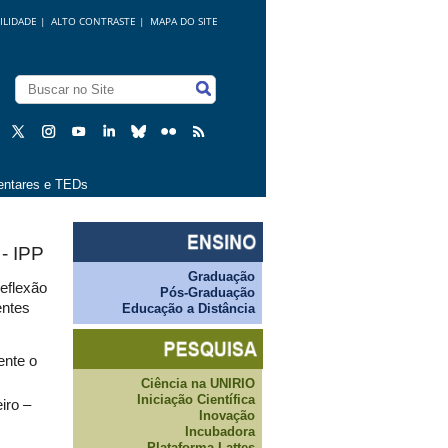
ILIDADE
|
ALTO CONTRASTE |
MAPA DO SITE
ntares e TEDs
 - IPP
Graduação
eflexão
Pós-Graduação
entes
Educação a Distância
ente o
Ciência na UNIRIO
Iniciação Científica
iro –
Inovação
Incubadora
Plataforma Lattes