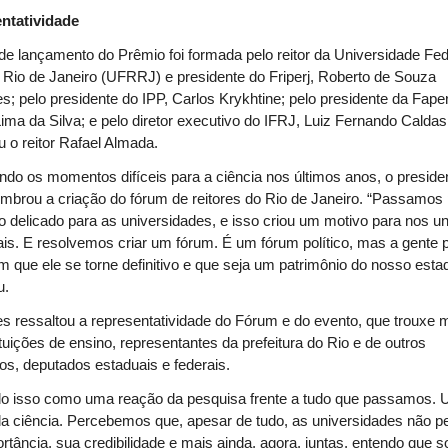
ntatividade
e lançamento do Prêmio foi formada pelo reitor da Universidade Fed
 Rio de Janeiro (UFRRJ) e presidente do Friperj, Roberto de Souza
s; pelo presidente do IPP, Carlos Krykhtine; pelo presidente da Faper
ima da Silva; e pelo diretor executivo do IFRJ, Luiz Fernando Caldas
iu o reitor Rafael Almada.
do os momentos difíceis para a ciência nos últimos anos, o preside
lembrou a criação do fórum de reitores do Rio de Janeiro. “Passamos
delicado para as universidades, e isso criou um motivo para nos u
is. E resolvemos criar um fórum. É um fórum político, mas a gente 
m que ele se torne definitivo e que seja um patrimônio do nosso esta
u.
s ressaltou a representatividade do Fórum e do evento, que trouxe
ituições de ensino, representantes da prefeitura do Rio e de outros
os, deputados estaduais e federais.
udo isso como uma reação da pesquisa frente a tudo que passamos.
a ciência. Percebemos que, apesar de tudo, as universidades não 
rtância, sua credibilidade e mais ainda, agora, juntas, entendo que