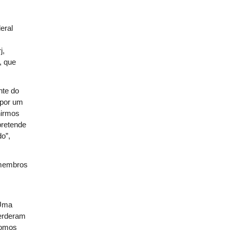
eral
j,
, que
nte do
 por um
nirmos
pretende
do”,
 membros
 Uma
perderam
 somos