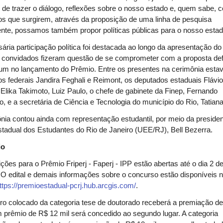
de trazer o diálogo, reflexões sobre o nosso estado e, quem sabe, 
os que surgirem, através da proposição de uma linha de pesquisa
te, possamos também propor políticas públicas para o nosso estad
ária participação política foi destacada ao longo da apresentação do
s convidados fizeram questão de se comprometer com a proposta de
rum no lançamento do Prêmio. Entre os presentes na cerimônia est
s federais Jandira Feghali e Reimont, os deputados estaduais Flávi
, Elika Takimoto, Luiz Paulo, o chefe de gabinete da Finep, Fernando
o, e a secretária de Ciência e Tecnologia do município do Rio, Tatian
nia contou ainda com representação estudantil, por meio da preside
tadual dos Estudantes do Rio de Janeiro (UEE/RJ), Bell Bezerra.
io
ições para o Prêmio Friperj - Faperj - IPP estão abertas até o dia 2 d
 O edital e demais informações sobre o concurso estão disponíveis 
ttps://premioestadual-pcrj.hub.arcgis.com/
.
ro colocado da categoria tese de doutorado receberá a premiação d
m prêmio de R$ 12 mil será concedido ao segundo lugar. A categoria