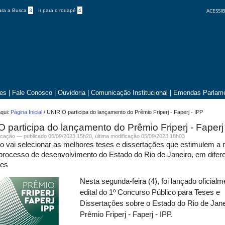
ACESSIB
para a Busca
3
Ir para o rodapé
4
tes
|
Fale Conosco
|
Ouvidoria
|
Comunicação Institucional
|
Emendas Parlame
qui:
Página Inicial
/
UNIRIO participa do lançamento do Prêmio Friperj - Faperj - IPP
 participa do lançamento do Prêmio Friperj - Faperj
cação
—
publicado
05/09/2023 15h20,
última modificação
05/09/2023 18h03
 vai selecionar as melhores teses e dissertações que estimulem a r
processo de desenvolvimento do Estado do Rio de Janeiro, em difer
ões
Nesta segunda-feira (4), foi lançado oficialm
edital do 1º Concurso Público para Teses e
Dissertações sobre o Estado do Rio de Jane
Prêmio Friperj - Faperj - IPP.