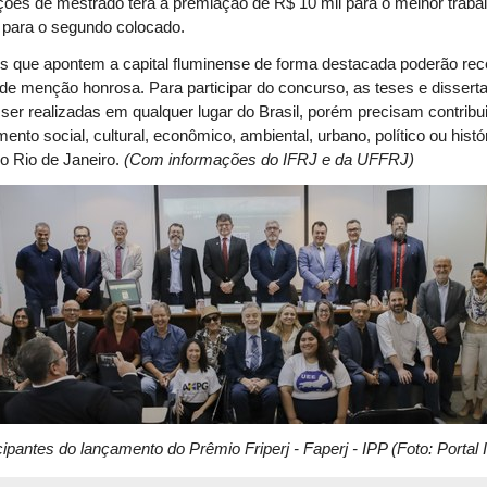
ções de mestrado terá a premiação de R$ 10 mil para o melhor trabal
 para o segundo colocado.
s que apontem a capital fluminense de forma destacada poderão re
de menção honrosa. Para participar do concurso, as teses e dissert
ser realizadas em qualquer lugar do Brasil, porém precisam contribui
ento social, cultural, econômico, ambiental, urbano, político ou histó
o Rio de Janeiro.
(Com informações do IFRJ e da UFFRJ)
cipantes do lançamento do Prêmio Friperj - Faperj - IPP (Foto: Portal