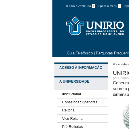
Ir para o conteúdo
1
Ir para o menu
2
Ir 
Guia Telefônico
|
Perguntas Frequen
Você está a
ACESSO À INFORMAÇÃO
UNIRIO
por
Comuni
A UNIVERSIDADE
Concurso
sobre o 
Institucional
dimens
Conselhos Superiores
Reitoria
Vice-Reitoria
Pró-Reitorias