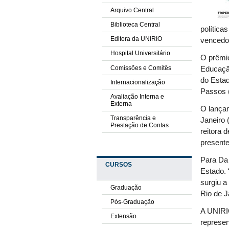
Arquivo Central
Biblioteca Central
política
Editora da UNIRIO
vencedo
Hospital Universitário
O prêmio
Comissões e Comitês
Educação
do Estad
Internacionalização
Passos (
Avaliação Interna e
Externa
O lançam
Transparência e
Janeiro 
Prestação de Contas
reitora 
presente
Para Da 
CURSOS
Estado. 
surgiu a
Graduação
Rio de J
Pós-Graduação
A UNIRIO
Extensão
represen