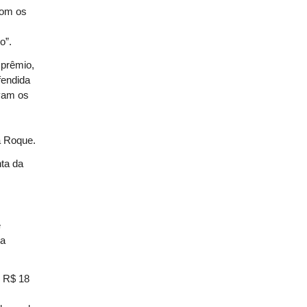
com os
o”.
 prêmio,
fendida
avam os
o
a Roque.
nta da
e
na
e R$ 18