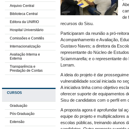
Abe
Arquivo Central
can
Biblioteca Central
de 
Editora da UNIRIO
recursos do Sisu.
Hospital Universitário
Participaram da reunião a pró-reito
Comissões e Comitês
Acompanhamento e Avaliação, Eduard
Gustavo Naves;
a diretora da Esco
Internacionalização
representante do Núcleo de Estudos 
Avaliação Interna e
Externa
Sciammarella; e
o representante do
Lorram.
Transparência e
Prestação de Contas
A ideia do projeto é dar prosseguime
vulnerabilidade social iniciada no
A iniciativa tinha como objetivo es
CURSOS
oferecer suporte de equipamentos de
Sisu de candidatos com o perfil em 
Graduação
A proposta agora é aprofundar tal a
Pós-Graduação
equipe do projeto e multiplicadores 
Extensão
escolas públicas, treinando alunos 