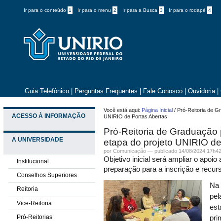
Ir para o conteúdo
1
Ir para o menu
2
Ir para a Busca
3
Ir para o rodapé
4
Guia Telefônico
|
Perguntas Frequentes
|
Fale Conosco
|
Ouvidoria
|
Você está aqui:
Página Inicial
/
Pró-Reitoria de G
ACESSO À INFORMAÇÃO
UNIRIO de Portas Abertas
Pró-Reitoria de Graduação 
A UNIVERSIDADE
etapa do projeto UNIRIO de
por
Comunicação
—
publicado
14/08/2024 17h4
Objetivo inicial será ampliar o apoi
Institucional
preparação para a inscrição e recur
Conselhos Superiores
Na 
Reitoria
pel
Vice-Reitoria
est
Pró-Reitorias
pri