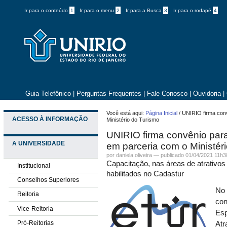
Ir para o conteúdo
1
Ir para o menu
2
Ir para a Busca
3
Ir para o rodapé
4
Guia Telefônico
|
Perguntas Frequentes
|
Fale Conosco
|
Ouvidoria
|
Você está aqui:
Página Inicial
/
UNIRIO firma conv
ACESSO À INFORMAÇÃO
Ministério do Turismo
UNIRIO firma convênio para
A UNIVERSIDADE
em parceria com o Ministér
por daniela.oliveira —
publicado
01/04/2021 11h3
Capacitação, nas áreas de atrativos 
Institucional
habilitados no Cadastur
Conselhos Superiores
No 
Reitoria
con
Vice-Reitoria
Esp
Pró-Reitorias
Atr