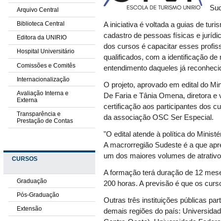
Sud
Arquivo Central
Biblioteca Central
A iniciativa é voltada a guias de tur
cadastro de pessoas físicas e jurídi
Editora da UNIRIO
dos cursos é capacitar esses profis
Hospital Universitário
qualificados, com a identificação de 
Comissões e Comitês
entendimento daqueles já reconheci
Internacionalização
O projeto, aprovado em edital do Min
Avaliação Interna e
De Faria e Tânia Omena, diretora e 
Externa
certificação aos participantes dos cu
Transparência e
da associação OSC Ser Especial.
Prestação de Contas
"O edital atende à política do Minist
A macrorregião Sudeste é a que ap
um dos maiores volumes de atrativos 
CURSOS
A formação terá duração de 12 meses 
Graduação
200 horas. A previsão é que os curs
Pós-Graduação
Outras três instituições públicas pa
Extensão
demais regiões do país: Universidad