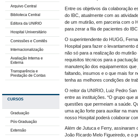
Arquivo Central
Entre os objetivos da colaboração e
Biblioteca Central
do IBC, atualmente com as atividad
de um mutirão, em parceria com o Ho
Editora da UNIRIO
para zerar a fila de pacientes do IBC
Hospital Universitário
O superintendente do HUGG, Fernand
Comissões e Comitês
Hospital para fazer o levantamento
Internacionalização
não só para a realização do mutir
Avaliação Interna e
requisitos técnicos para a pactuaç
Externa
manutenção dos equipamentos que j
Transparência e
faltando, insumos e o que mais for 
Prestação de Contas
tenha as melhores condições de trab
O reitor da UNIRIO, Luiz Pedro San G
entre as instituições. “O grupo que 
CURSOS
questões que permeiam a saúde. Q
uma ação forte para auxiliar na man
Graduação
nosso Hospital poderá colaborar com
Pós-Graduação
Além de Jutuca e Ferry, assinaram 
Extensão
João Ricardo Melo Figueiredo, e o p