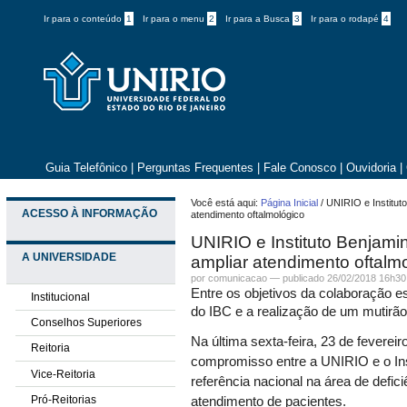
Ir para o conteúdo
1
Ir para o menu
2
Ir para a Busca
3
Ir para o rodapé
4
Guia Telefônico
|
Perguntas Frequentes
|
Fale Conosco
|
Ouvidoria
|
Você está aqui:
Página Inicial
/
UNIRIO e Institut
ACESSO À INFORMAÇÃO
atendimento oftalmológico
UNIRIO e Instituto Benjam
A UNIVERSIDADE
ampliar atendimento oftalm
por comunicacao —
publicado
26/02/2018 16h30
Entre os objetivos da colaboração e
Institucional
do IBC e a realização de um mutirão
Conselhos Superiores
Na última sexta-feira, 23 de feverei
Reitoria
compromisso entre a UNIRIO e o Ins
Vice-Reitoria
referência nacional na área de defici
Pró-Reitorias
atendimento de pacientes.