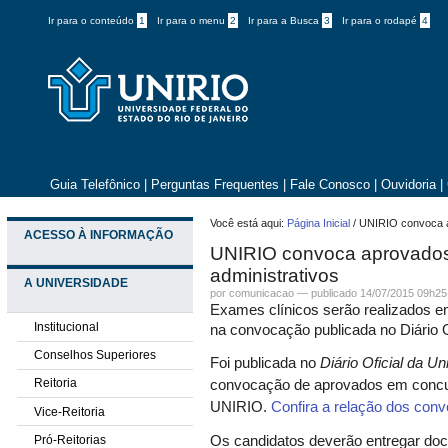
Ir para o conteúdo
1
Ir para o menu
2
Ir para a Busca
3
Ir para o rodapé
4
Guia Telefônico
|
Perguntas Frequentes
|
Fale Conosco
|
Ouvidoria
|
Você está aqui:
Página Inicial
/
UNIRIO convoca a
ACESSO À INFORMAÇÃO
UNIRIO convoca aprovados 
administrativos
A UNIVERSIDADE
por comunicacao —
publicado
14/07/2015 09h25
Exames clínicos serão realizados en
Institucional
na convocação publicada no Diário O
Conselhos Superiores
Foi publicada no
Diário Oficial da Un
Reitoria
convocação de aprovados em concur
UNIRIO.
Confira a relação dos con
Vice-Reitoria
Pró-Reitorias
Os candidatos deverão entregar doc