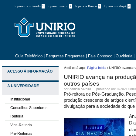
Ir para o conteúdo
1
Ir para o menu
2
Ir para a Busca
3
Ir para o rodapé
4
Guia Telefônico
|
Perguntas Frequentes
|
Fale Conosco
|
Ouvidoria
|
Você está aqui:
Página Inicial
/
UNIRIO avança na 
ACESSO À INFORMAÇÃO
UNIRIO avança na produção
outros países
A UNIVERSIDADE
por daniela.oliveira —
publicado
08/07/2021 08h0
Pró-reitora de Pós-Graduação, Pesq
Institucional
produção crescente de artigos cient
divulgação para a sociedade do que
Conselhos Superiores
Anu
Reitoria
Dia
Vice-Reitoria
dia
Pró-Reitorias