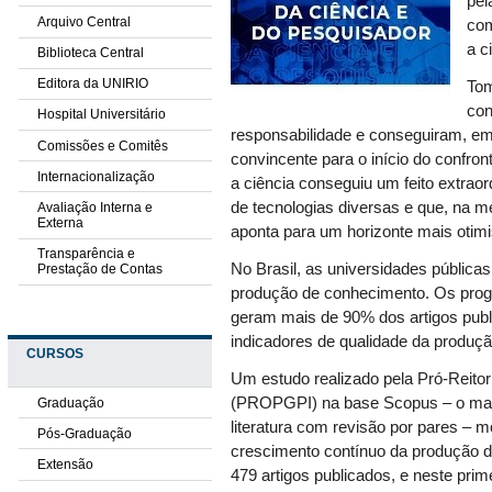
pel
Arquivo Central
com
a c
Biblioteca Central
Editora da UNIRIO
Tom
con
Hospital Universitário
responsabilidade e conseguiram, e
Comissões e Comitês
convincente para o início do confron
Internacionalização
a ciência conseguiu um feito extraor
de tecnologias diversas e que, na 
Avaliação Interna e
Externa
aponta para um horizonte mais otimi
Transparência e
No Brasil, as universidades pública
Prestação de Contas
produção de conhecimento. Os prog
geram mais de 90% dos artigos pub
indicadores de qualidade da produção
CURSOS
Um estudo realizado pela Pró-Reito
(PROPGPI) na base Scopus – o mai
Graduação
literatura com revisão por pares – 
Pós-Graduação
crescimento contínuo da produção 
Extensão
479 artigos publicados, e neste pri