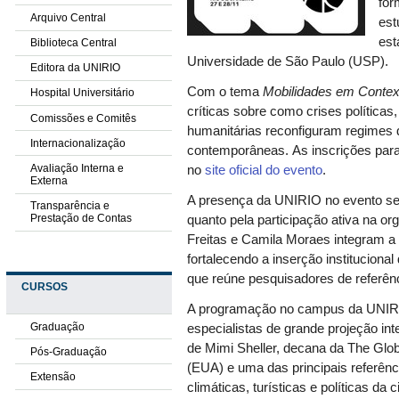
for
Arquivo Central
est
est
Biblioteca Central
Universidade de São Paulo (USP).
Editora da UNIRIO
Com o tema
Mobilidades em Contex
Hospital Universitário
críticas sobre como crises políticas,
Comissões e Comitês
humanitárias reconfiguram regimes d
Internacionalização
contemporâneas.
As inscrições para
Avaliação Interna e
no
site oficial do evento
.
Externa
A presença da UNIRIO no evento se
Transparência e
Prestação de Contas
quanto pela participação ativa na o
Freitas e
Camila Moraes
integram a
fortalecendo a inserção instituciona
que reúne pesquisadores de referênci
CURSOS
A programação no campus da UNIRI
Graduação
especialistas de grande projeção in
de Mimi Sheller, decana da The Glob
Pós-Graduação
(EUA) e uma das principais referên
Extensão
climáticas, turísticas e políticas da 