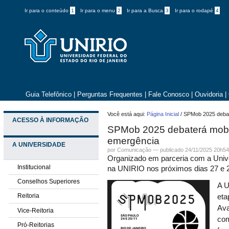
Ir para o conteúdo
1
Ir para o menu
2
Ir para a Busca
3
Ir para o rodapé
4
Guia Telefônico
|
Perguntas Frequentes
|
Fale Conosco
|
Ouvidoria
|
Você está aqui:
Página Inicial
/
SPMob 2025 debat
ACESSO À INFORMAÇÃO
SPMob 2025 debaterá mobi
emergência
A UNIVERSIDADE
por
Comunicação
—
publicado
24/11/2025 20h5
Organizado em parceria com a Univ
Institucional
na UNIRIO nos próximos dias 27 e 
Conselhos Superiores
A U
Reitoria
eta
Ava
Vice-Reitoria
com
Pró-Reitorias