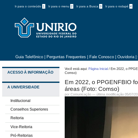
Ir para o conteúdo
1
Ir para o menu
2
Ir para a Busca
3
Ir para o rodapé
4
Guia Telefônico
|
Perguntas Frequentes
|
Fale Conosco
|
Ouvidoria
|
Você está aqui:
Página Inicial
/
Em 2022, o PPGEN
ACESSO À INFORMAÇÃO
Comso)
Em 2022, o PPGENFBIO for
A UNIVERSIDADE
áreas (Foto: Comso)
por
Comunicação
—
última modificação
05/07/20
Institucional
Conselhos Superiores
Reitoria
Vice-Reitoria
Pró-Reitorias