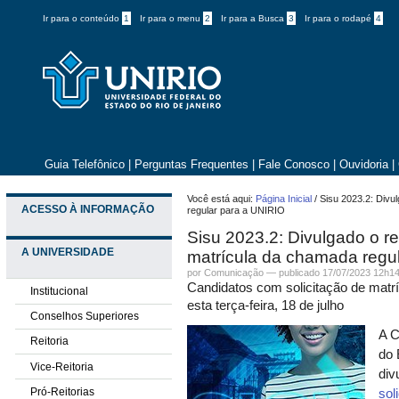
Ir para o conteúdo
1
Ir para o menu
2
Ir para a Busca
3
Ir para o rodapé
4
Guia Telefônico
|
Perguntas Frequentes
|
Fale Conosco
|
Ouvidoria
|
Você está aqui:
Página Inicial
/
Sisu 2023.2: Divul
ACESSO À INFORMAÇÃO
regular para a UNIRIO
Sisu 2023.2: Divulgado o re
A UNIVERSIDADE
matrícula da chamada regu
por
Comunicação
—
publicado
17/07/2023 12h1
Candidatos com solicitação de matrí
Institucional
esta terça-feira, 18 de julho
Conselhos Superiores
A C
Reitoria
do 
Vice-Reitoria
div
Pró-Reitorias
sol