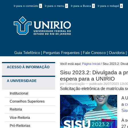
Ir para o conteúdo
1
Ir para o menu
2
Ir para a Busca
3
Ir para o rodapé
4
Guia Telefônico
|
Perguntas Frequentes
|
Fale Conosco
|
Ouvidoria
|
Você está aqui:
Página Inicial
/
Sisu 2023.2: Divu
ACESSO À INFORMAÇÃO
Sisu 2023.2: Divulgada a p
espera para a UNIRIO
A UNIVERSIDADE
por
Comunicação
—
publicado
26/07/2023 12h3
Solicitação eletrônica de matrícula s
Institucional
A U
Conselhos Superiores
a
c
Reitoria
Sis
Vice-Reitoria
A s
Pró-Reitorias
27 