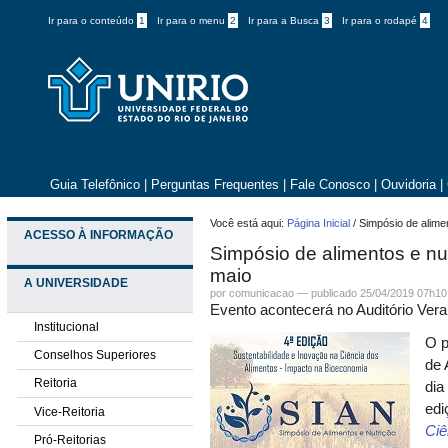
Ir para o conteúdo
1
Ir para o menu
2
Ir para a Busca
3
Ir para o rodapé
4
Guia Telefônico
|
Perguntas Frequentes
|
Fale Conosco
|
Ouvidoria
|
Você está aqui:
Página Inicial
/
Simpósio de alimen
ACESSO À INFORMAÇÃO
Simpósio de alimentos e nut
maio
A UNIVERSIDADE
por comunicacao —
publicado
25/04/2019 07h10
Evento acontecerá no Auditório Vera
Institucional
O p
Conselhos Superiores
de 
Reitoria
dia
edi
Vice-Reitoria
Ciê
Pró-Reitorias