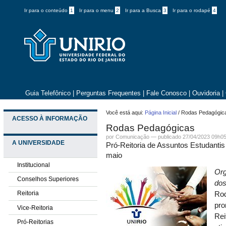
Ir para o conteúdo
1
Ir para o menu
2
Ir para a Busca
3
Ir para o rodapé
4
Guia Telefônico
|
Perguntas Frequentes
|
Fale Conosco
|
Ouvidoria
|
Você está aqui:
Página Inicial
/
Rodas Pedagógic
ACESSO À INFORMAÇÃO
Rodas Pedagógicas
por
Comunicação
—
publicado
27/04/2023 09h0
A UNIVERSIDADE
Pró-Reitoria de Assuntos Estudantis
maio
Institucional
Org
Conselhos Superiores
dos
Reitoria
Rod
pro
Vice-Reitoria
Rei
Pró-Reitorias