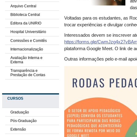
ati
Arquivo Central
das
Biblioteca Central
Voltadas para os estudantes, as Ro
Editora da UNIRIO
trocar experiências e divulgar conh
Hospital Universitário
Interessados devem se inscrever até
Comissões e Comitês
https://forms.gle/CwmJzg4x27vBA
plataforma Google Meet. O link de a
Internacionalização
Avaliação Interna e
Outras informações pelo e-mail apo
Externa
Transparência e
Prestação de Contas
CURSOS
Graduação
Pós-Graduação
Extensão