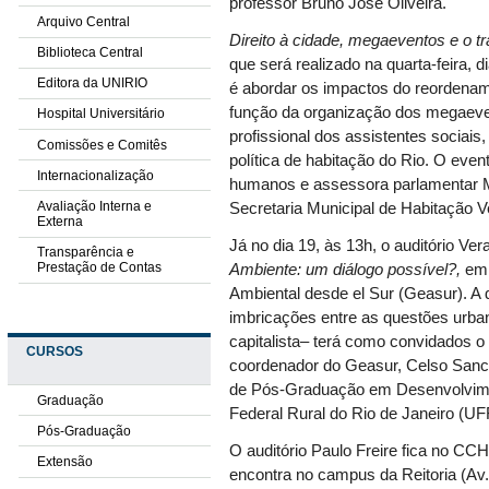
professor Bruno José Oliveira.
Arquivo Central
Direito à cidade, megaeventos e o tr
Biblioteca Central
que será realizado na quarta-feira, d
Editora da UNIRIO
é abordar os impactos do reordenam
função da organização dos megaeven
Hospital Universitário
profissional dos assistentes sociais
Comissões e Comitês
política de habitação do Rio. O evento
Internacionalização
humanos e assessora parlamentar Ma
Avaliação Interna e
Secretaria Municipal de Habitação Ve
Externa
Já no dia 19, às 13h, o auditório V
Transparência e
Prestação de Contas
Ambiente: um diálogo possível?,
em
Ambiental desde el Sur (Geasur). A 
imbricações entre as questões urba
capitalista– terá como convidados 
CURSOS
coordenador do
Geasur
, Celso Sanc
de Pós-Graduação em Desenvolvimen
Graduação
Federal Rural do Rio de Janeiro (UF
Pós-Graduação
O auditório Paulo Freire fica no CC
Extensão
encontra no campus da Reitoria (Av