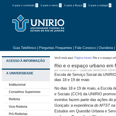
Ir para o conteúdo
1
Ir para o menu
2
Ir para a Busca
3
Ir para o rodapé
4
Guia Telefônico
|
Perguntas Frequentes
|
Fale Conosco
|
Ouvidoria
|
Você está aqui:
Página Inicial
/
Rio e o espaço u
ACESSO À INFORMAÇÃO
Rio e o espaço urbano em 
por comunicacao —
publicado
05/05/2016 10h40
A UNIVERSIDADE
Escola de Serviço Social da UNIRI
dias 18 e 19 de maio
Institucional
No dias 18 e 19 de maio, a Escola 
Conselhos Superiores
e Sociais (CCH) da UNIRIO promove
Reitoria
eventos fazem parte das ações do p
Gonçalo: a experiência do MTST n
Vice-Reitoria
Estudos em Questão Urbana e Servi
Pró-Reitorias