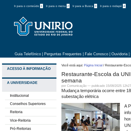
Ir para o conteúdo
1
Ir para o menu
2
Ir para a Busca
3
Ir para o rodapé
4
Guia Telefônico
|
Perguntas Frequentes
|
Fale Conosco
|
Ouvidoria
|
Você está aqui:
Página Inicial
/
Restaurante-Esco
ACESSO À INFORMAÇÃO
Restaurante-Escola da UNIR
semana
A UNIVERSIDADE
por
Comunicação
—
publicado
15/08/2025 12h2
Mudança temporária ocorre entre 18
Institucional
subestação elétrica
Conselhos Superiores
A P
Reitoria
inf
hor
Vice-Reitoria
UNI
Pró-Reitorias