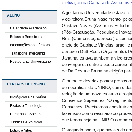
efetivação da Câmara de Assuntos 
A gestão da Universidade estava rep
ALUNO
vice-reitora Bruna Nascimento, pelo
Gustavo Naves (Assuntos Estudanti
Calendário Acadêmico
(Pós-Graduação, Pesquisa e Inovaç
Bolsas e Benefícios
Reis (Comunicação Social) e Leonard
chefe de Gabinete Vinícius Israel, 
Informações Acadêmicas
e Steven Dutt-Ross (Orçamento). Pel
Transporte Intercampi
Janaína, estava também a vice-pres
Restaurante Universitário
convergência entre a pauta aprese
de Da Costa e Bruna na eleição para 
O primeiro dos dez pontos propostos
CENTROS DE ENSINO
democrática” da UNIRIO, com o des
redação de um novo estatuto e regi
Biológicas e da Saúde
Conselhos Superiores. “O regimento
Exatas e Tecnologia
Conselhos. Precisamos construir coi
fazer isso como resultado do proces
Humanas e Sociais
que temos hoje na UNIRIO o momento
Jurídicas e Políticas
O segundo ponto, que havia sido a
Letras e Artes