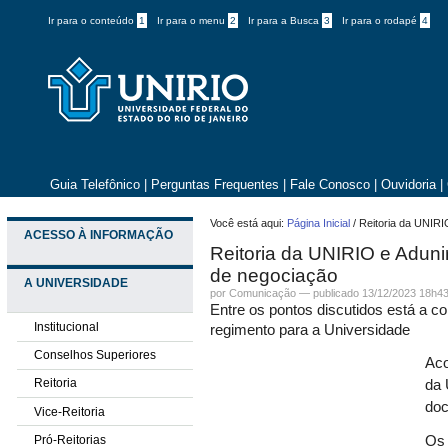
Ir para o conteúdo
1
Ir para o menu
2
Ir para a Busca
3
Ir para o rodapé
4
Guia Telefônico
|
Perguntas Frequentes
|
Fale Conosco
|
Ouvidoria
|
Você está aqui:
Página Inicial
/
Reitoria da UNIR
ACESSO À INFORMAÇÃO
Reitoria da UNIRIO e Adun
de negociação
A UNIVERSIDADE
por Comunicação —
publicado
13/12/2023 18h4
Entre os pontos discutidos está a c
Institucional
regimento para a Universidade
Conselhos Superiores
Aco
Reitoria
da 
doc
Vice-Reitoria
Pró-Reitorias
Os 