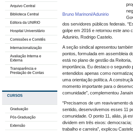
pro
Arquivo Central
neg
Bruno Marinoni/Adunirio
Biblioteca Central
Gov
Editora da UNIRIO
dos servidores públicos federais. “E
golpe em 2016 e retornou este ano 
Hospital Universitário
Adunirio, Rodrigo Castelo.
Comissões e Comitês
A seção sindical apresentou também
Internacionalização
pontos, formulada em assembleia d
Avaliação Interna e
está no plano de gestão da Reitoria,
Externa
importância. Eu destaco o segundo 
Transparência e
Prestação de Contas
entendidos apenas como normatiza
uma orientação política. A construçã
momento importante para o desenvo
comunidade”, complementou Janaína 
CURSOS
“Precisamos de um reavivamento d
Graduação
sentido, desenvolvemos esses 11 p
comunidade. O ponto 11, aliás, já es
Pós-Graduação
dividem em três eixos: democracia; 
Extensão
trabalho e carreira”, explicou Castel