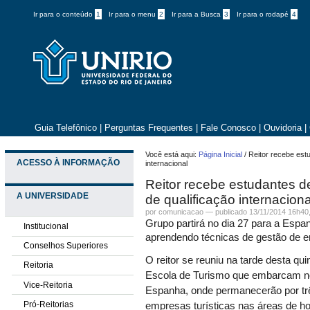
Ir para o conteúdo
1
Ir para o menu
2
Ir para a Busca
3
Ir para o rodapé
4
Guia Telefônico
|
Perguntas Frequentes
|
Fale Conosco
|
Ouvidoria
|
Você está aqui:
Página Inicial
/
Reitor recebe est
ACESSO À INFORMAÇÃO
internacional
Reitor recebe estudantes d
A UNIVERSIDADE
de qualificação internaciona
por comunicacao —
publicado
13/11/2014 16h40
Grupo partirá no dia 27 para a Esp
Institucional
aprendendo técnicas de gestão de e
Conselhos Superiores
O reitor se reuniu na tarde desta qu
Reitoria
Escola de Turismo que embarcam no 
Vice-Reitoria
Espanha, onde permanecerão por tr
Pró-Reitorias
empresas turísticas nas áreas de ho