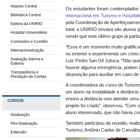
Arquivo Central
Os estudantes foram contemplados p
Biblioteca Central
Internacional em Turismo e Hospital
pela Coordenação de Aperfeiçoament
Editora da UNIRIO
total, a UNIRIO enviará oito alunos
Hospital Universitário
sendo que este último grupo já partiu
Comissões e Comitês
“Esse é um momento muito gratifica
Internacionalização
no exterior e experimentar um crescim
Avaliação Interna e
Luiz Pedro San Gil Jutuca. “Não qu
Externa
houver alguma emergência, podem lig
Transparência e
disposição para auxiliar em caso de 
Prestação de Contas
A coordenadora do curso de Turism
um aluno na modalidade a distância 
ensino a distância veio atender um
CURSOS
projeto foi criado”, observou. “Com
aluno interessado, que não havia con
Graduação
Também participou da reunião, realiz
Pós-Graduação
Turismo, Antônio Carlos de Carvalho
Extensão