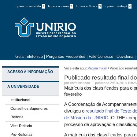
Ir para o conteúdo
1
Ir para o menu
2
Ir para a Busca
3
Ir para o rodapé
4
Guia Telefônico
|
Perguntas Frequentes
|
Fale Conosco
|
Ouvidoria
|
Você está aqui:
Página Inicial
/
Publicado resulta
ACESSO À INFORMAÇÃO
Publicado resultado final 
por comunicacao —
publicado
29/01/2018 15h25
A UNIVERSIDADE
Matrícula dos classificados para o p
fevereiro
Institucional
A Coordenação de Acompanhamento 
Conselhos Superiores
divulgou o
resultado final do Teste 
Reitoria
de Música da UNIRIO
. O THE comp
processo de aprovação e classifica
Vice-Reitoria
Pró-Reitorias
A matrícula dos classificados para o