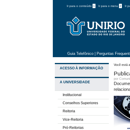
Ir para o conteúdo
1
Ir para o menu
2
Ir 
Guia Telefônico
|
Perguntas Frequen
Você está a
ACESSO À INFORMAÇÃO
Public
por
Comuni
A UNIVERSIDADE
Documen
relacion
Institucional
Conselhos Superiores
Reitoria
Vice-Reitoria
Pró-Reitorias