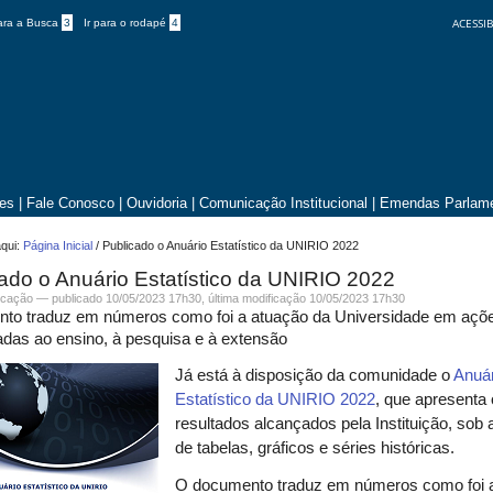
ACESSIB
para a Busca
3
Ir para o rodapé
4
tes
|
Fale Conosco
|
Ouvidoria
|
Comunicação Institucional
|
Emendas Parlame
qui:
Página Inicial
/
Publicado o Anuário Estatístico da UNIRIO 2022
ado o Anuário Estatístico da UNIRIO 2022
cação
—
publicado
10/05/2023 17h30,
última modificação
10/05/2023 17h30
to traduz em números como foi a atuação da Universidade em açõ
adas ao ensino, à pesquisa e à extensão
Já está à disposição da comunidade o
Anuár
Estatístico da UNIRIO 2022
, que apresenta
resultados alcançados pela Instituição, sob 
de tabelas, gráficos e séries históricas.
O documento traduz em números como foi 