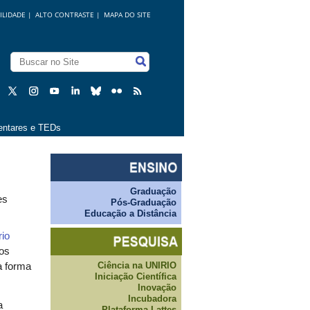
ILIDADE
|
ALTO CONTRASTE |
MAPA DO SITE
ntares e TEDs
Graduação
es
Pós-Graduação
Educação a Distância
io
 os
Ciência na UNIRIO
a forma
Iniciação Científica
Inovação
Incubadora
a
Plataforma Lattes