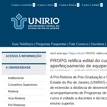
Ir para o conteúdo
1
Ir para o menu
2
Ir para a Busca
3
Ir para o rodapé
4
Guia Telefônico
|
Perguntas Frequentes
|
Fale Conosco
|
Ouvidoria
|
Você está aqui:
Página Inicial
/
PROPG retifica ed
ACESSO À INFORMAÇÃO
PROPG retifica edital do c
aperfeiçoamento de equipe
A UNIVERSIDADE
por comunicacao —
publicado
06/09/2012 00h00
A Pró-Reitoria de Pós-Graduação e
Institucional
Estado do Rio de Janeiro (UNIRIO) di
Conselhos Superiores
de extensão a distância de desenvo
Reitoria
acompanhamento de Programas de P
curso é voltado a docentes e técnico
Vice-Reitoria
ensino superior.
Pró-Reitorias