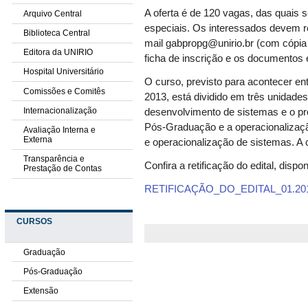
A oferta é de 120 vagas, das quais 
Arquivo Central
especiais. Os interessados devem rea
Biblioteca Central
mail gabpropg@unirio.br (com cópi
Editora da UNIRIO
ficha de inscrição e os documentos e
Hospital Universitário
O curso, previsto para acontecer ent
Comissões e Comitês
2013, está dividido em três unidade
Internacionalização
desenvolvimento de sistemas e o pr
Pós-Graduação e a operacionalizaçã
Avaliação Interna e
Externa
e operacionalização de sistemas. A c
Transparência e
Confira a retificação do edital, disp
Prestação de Contas
RETIFICAÇÃO_DO
_
EDITAL
_
01.20
CURSOS
Graduação
Pós-Graduação
Extensão