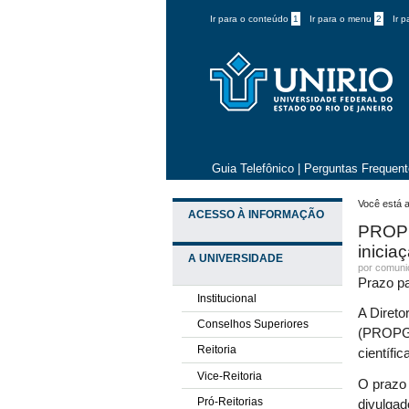
Ir para o conteúdo
1
Ir para o menu
2
Ir 
Guia Telefônico
|
Perguntas Frequen
Você está a
ACESSO À INFORMAÇÃO
PROPG 
iniciaç
A UNIVERSIDADE
por comun
Prazo pa
Institucional
A Direto
Conselhos Superiores
(PROPG) 
Reitoria
científic
Vice-Reitoria
O prazo 
Pró-Reitorias
divulga