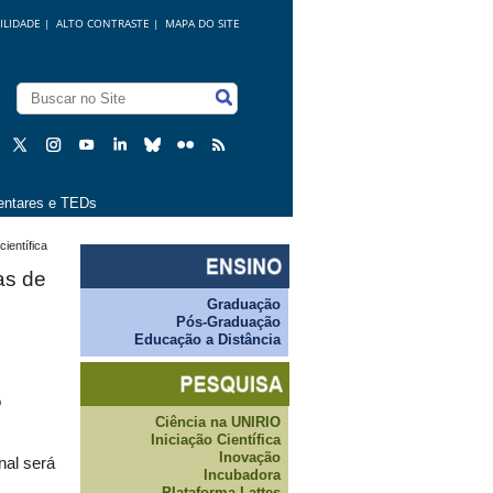
ILIDADE
|
ALTO CONTRASTE |
MAPA DO SITE
ntares e TEDs
ientífica
as de
Graduação
Pós-Graduação
Educação a Distância
o
Ciência na UNIRIO
Iniciação Científica
Inovação
nal será
Incubadora
Plataforma Lattes