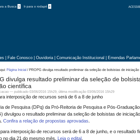
ACESSIB
para a Busca
3
Ir para o rodapé
4
tes
|
Fale Conosco
|
Ouvidoria
|
Comunicação Institucional
|
Emendas Parlame
qui:
Página Inicial
/
PROPG divulga resultado preliminar da seleção de bolsistas de iniciação c
divulga resultado preliminar da seleção de bolsist
ão científica
icacao —
publicado
03/06/2016 15h29,
última modificação
03/06/2016 15h29
ra interposição de recursos será de 6 a 8 de junho
ria de Pesquisa (DPq) da Pró-Reitoria de Pesquisa e Pós-Graduação
divulgou o resultado preliminar da seleção de bolsistas de iniciaçã
a.
Confira a relação de propostas aprovadas
.
para interposição de recursos será de 6 a 8 de junho, e o resultado fi
do no dia 21 do mesmo mês.
Leia o edital
.