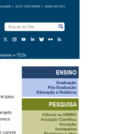
ILIDADE
|
ALTO CONTRASTE |
MAPA DO SITE
ntares e TEDs
a
Graduação
Pós-Graduação
Educação a Distância
icípios
projeto
Ciência na UNIRIO
erece
Iniciação Científica
Inovação
o
Incubadora
de cursos
Plataforma Lattes