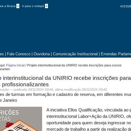
ACESSIB
para a Busca
3
Ir para o rodapé
4
tes
|
Fale Conosco
|
Ouvidoria
|
Comunicação Institucional
|
Emendas Parlame
qui:
Página Inicial
/
Projeto interinstitucional da UNIRIO recebe inscrições para cursos
lizantes
o interinstitucional da UNIRIO recebe inscrições par
 profissionalizantes
cação
—
publicado
28/11/2024 15h40,
última modificação
28/11/2024 15h40
s de turmas em formação e cadastro de reserva, em diferentes mun
e Janeiro
A iniciativa Ellos Qualificação, vinculada ao 
interinstitucional Labor+Ação da UNIRIO, of
oportunidade para quem deseja ingressar n
mercado de trabalho a partir da realização 