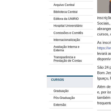
Arquivo Central
Biblioteca Central
inscriç
Editora da UNIRIO
Sociais,
Hospital Universitário
abrange
Comissões e Comitês
cursos,
Internacionalização
As inscr
Avaliação Interna e
https://
Externa
levará a
Transparência e
disponív
Prestação de Contas
São 24 p
Bom Jes
Iguaçu, 
CURSOS
Além de 
Graduação
e, por i
também u
Pós-Graduação
frequent
Extensão