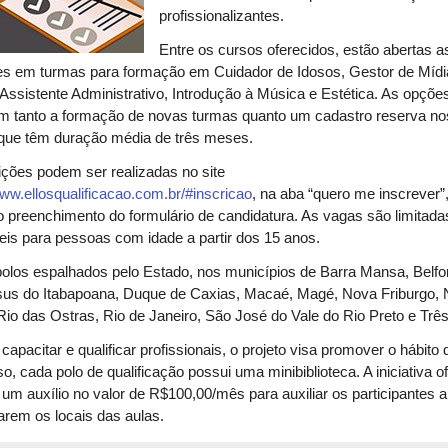
profissionalizantes.
Entre os cursos oferecidos, estão abertas a
ões em turmas para formação em Cuidador de Idosos, Gestor de Míd
 Assistente Administrativo, Introdução à Música e Estética. As opçõe
m tanto a formação de novas turmas quanto um cadastro reserva no
 que têm duração média de três meses.
ições podem ser realizadas no site
www.ellosqualificacao.com.br/#inscricao
, na aba “quero me inscrever”
o preenchimento do formulário de candidatura. As vagas são limitada
eis para pessoas com idade a partir dos 15 anos.
olos espalhados pelo Estado, nos municípios de Barra Mansa, Belfo
us do Itabapoana, Duque de Caxias, Macaé, Magé, Nova Friburgo,
Rio das Ostras, Rio de Janeiro, São José do Vale do Rio Preto e Três
capacitar e qualificar profissionais, o projeto visa promover o hábito d
sso, cada polo de qualificação possui uma minibiblioteca. A iniciativa o
m auxílio no valor de R$100,00/mês para auxiliar os participantes a
arem os locais das aulas.