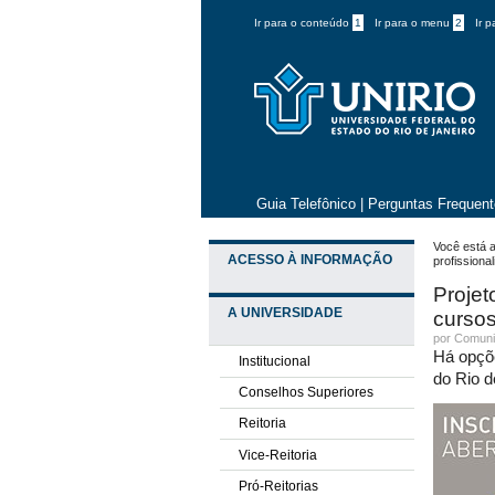
Ir para o conteúdo
1
Ir para o menu
2
Ir 
Guia Telefônico
|
Perguntas Frequen
Você está a
ACESSO À INFORMAÇÃO
profissiona
Projet
A UNIVERSIDADE
cursos
por
Comuni
Há opçõe
Institucional
do Rio d
Conselhos Superiores
Reitoria
Vice-Reitoria
Pró-Reitorias