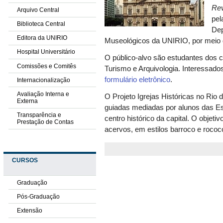
Rev
Arquivo Central
pel
Biblioteca Central
Dep
Editora da UNIRIO
Museológicos da UNIRIO,
por meio 
Hospital Universitário
O público-alvo são estudantes dos c
Comissões e Comitês
Turismo e Arquivologia. I
nteressados
formulário eletrônico
.
Internacionalização
Avaliação Interna e
O Projeto Igrejas Históricas no Rio d
Externa
guiadas mediadas por alunos das Es
Transparência e
centro histórico da capital. O objetiv
Prestação de Contas
acervos,
em estilos barroco e rococ
CURSOS
Graduação
Pós-Graduação
Extensão