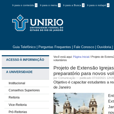
Ir para o conteúdo
1
Ir para o menu
2
Ir para a Busca
3
Ir para o rodapé
4
Guia Telefônico
|
Perguntas Frequentes
|
Fale Conosco
|
Ouvidoria
|
Você está aqui:
Página Inicial
/
Projeto de Extens
ACESSO À INFORMAÇÃO
voluntários
Projeto de Extensão Igreja
A UNIVERSIDADE
preparatório para novos vol
por
Comunicação
—
publicado
07/10/2021 12h3
Objetivo é capacitar estudantes a rea
Institucional
de Janeiro
Conselhos Superiores
Ent
Reitoria
Ext
Vice-Reitoria
Jan
Pró-Reitorias
nov