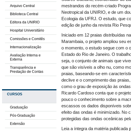
mestrandos do recém-criado Progr
Arquivo Central
Neotropical da UNIRIO, e de um d
Biblioteca Central
Ecologia da UFRJ. O estudo, que con
Editora da UNIRIO
edição de junho da revista Rio Pesq
Hospital Universitário
Iniciado em 12 praias distribuídas n
Comissões e Comitês
Marambaia, o projeto ampliou seu esc
Internacionalização
o momento, o estudo segue com o obj
Estado do Rio de Janeiro. O trabalh
Avaliação Interna e
Externa
seja, o conjunto de animais que vi
que são visíveis a olho nu, como m
Transparência e
Prestação de Contas
praias, baseando-se em característ
declive e o comprimento das praias,
como o grau de exposição às ondas. 
Ricardo Cardoso conta que o projeto
CURSOS
pouco o conhecimento sobre a macr
escassos os dados disponíveis sobre 
Graduação
efeito das ondas é minimizado. No c
Pós-Graduação
protegidas das ondas oceânicas pe
Extensão
Leia a íntegra da matéria publicada 