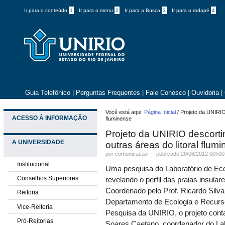
Ir para o conteúdo
1
Ir para o menu
2
Ir para a Busca
3
Ir para o rodapé
4
Guia Telefônico
|
Perguntas Frequentes
|
Fale Conosco
|
Ouvidoria
|
Você está aqui:
Página Inicial
/
Projeto da UNIRIO 
ACESSO À INFORMAÇÃO
fluminense
Projeto da UNIRIO descortin
A UNIVERSIDADE
outras áreas do litoral flum
por comunicacao —
publicado
28/08/2012 00h00
Institucional
Uma pesquisa do Laboratório de E
Conselhos Superiores
revelando o perfil das praias insula
Coordenado pelo Prof. Ricardo Silv
Reitoria
Departamento de Ecologia e Recurs
Vice-Reitoria
Pesquisa da UNIRIO, o projeto cont
Pró-Reitorias
Soares Caetano, coordenador do Lab