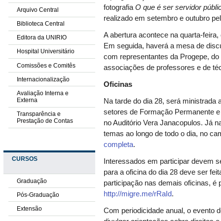
fotografia
O que é ser servidor púb
Arquivo Central
realizado em setembro e outubro pe
Biblioteca Central
A abertura acontece na quarta-feira,
Editora da UNIRIO
Em seguida, haverá a mesa de dis
Hospital Universitário
com representantes da Progepe, do 
Comissões e Comitês
associações de professores e de té
Internacionalização
Oficinas
Avaliação Interna e
Externa
Na tarde do dia 28, será ministrada 
setores de Formação Permanente e
Transparência e
Prestação de Contas
no Auditório Vera Janacopulos. Já na
temas ao longo de todo o dia, no c
completa
.
CURSOS
Interessados em participar devem se
para a oficina do dia 28 deve ser fei
Graduação
participação nas demais oficinas, é 
http://migre.me/rRaId
.
Pós-Graduação
Extensão
Com periodicidade anual, o evento 