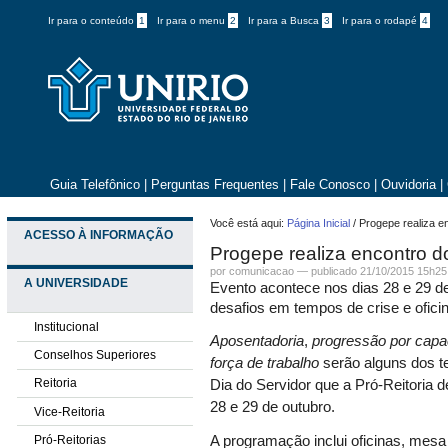
Ir para o conteúdo
1
Ir para o menu
2
Ir para a Busca
3
Ir para o rodapé
4
Guia Telefônico
|
Perguntas Frequentes
|
Fale Conosco
|
Ouvidoria
|
Você está aqui:
Página Inicial
/
Progepe realiza e
ACESSO À INFORMAÇÃO
Progepe realiza encontro d
por comunicacao —
publicado
21/10/2015 15h25
A UNIVERSIDADE
Evento acontece nos dias 28 e 29 
desafios em tempos de crise e ofici
Institucional
Aposentadoria
,
progressão por capa
Conselhos Superiores
força de trabalho
serão alguns dos 
Reitoria
Dia do Servidor que a Pró-Reitoria 
28 e 29 de outubro.
Vice-Reitoria
Pró-Reitorias
A programação inclui oficinas, mes