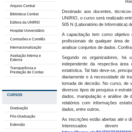
Rei
Arquivo Central
Destinado aos docentes, técnicos-a
Biblioteca Central
UNIRIO, o curso será realizado entr
Editora da UNIRIO
505 N (Laboratório de Informática) 
Hospital Universitário
A capacitação tem como objetivo 
Comissões e Comitês
profissionais de qualquer área de 
analisar conjunto
s
de dados.
Confir
Internacionalização
Avaliação Interna e
Segundo os organizadores, h
á u
Externa
independente da respectiva área
Transparência e
e
statística. Tal fato deve-se, princi
Prestação de Contas
diariamente e à necessidade de tra
tomada de decisão. N
o curso, de 
diversos tipos de pesquisa e estrat
CURSOS
dados, manipulação e análise de 
relatórios com informações estatí
Graduação
dados, entre outros.
Pós-Graduação
As inscrições estão abertas até o d
Extensão
Interessados deve