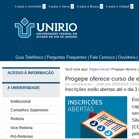
Ir para o conteúdo
1
Ir para o menu
2
Ir para a Busca
3
Ir para o rodapé
4
Guia Telefônico
|
Perguntas Frequentes
|
Fale Conosco
|
Ouvidoria
|
Você está aqui:
Página Inicial
/
Progepe oferece c
ACESSO À INFORMAÇÃO
Progepe oferece curso de es
por comunicacao —
publicado
16/05/2019 17h10
A UNIVERSIDADE
Inscrições estão abertas até o dia 
Es
Institucional
cap
Conselhos Superiores
ser
Reitoria
Sil
(CC
Vice-Reitoria
pel
Pró-Reitorias