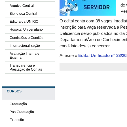
de 
Arquivo Central
Pes
Biblioteca Central
O edital conta com 39 vagas imediat
Editora da UNIRIO
inscrição para vaga reservada a Pe
Hospital Universitário
Deficiência
serão publicados no dia 
Comissões e Comitês
Departamento/Área de Conhecimento
Internacionalização
candidato deseja concorrer.
Avaliação Interna e
Acesse o
Edital Unificado n° 33/2
Externa
Transparência e
Prestação de Contas
CURSOS
Graduação
Pós-Graduação
Extensão