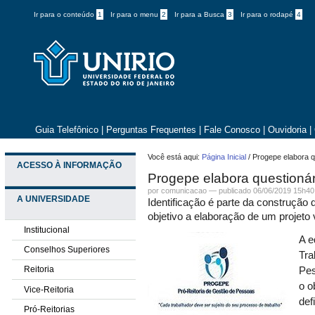
Ir para o conteúdo
1
Ir para o menu
2
Ir para a Busca
3
Ir para o rodapé
4
Guia Telefônico
|
Perguntas Frequentes
|
Fale Conosco
|
Ouvidoria
|
Você está aqui:
Página Inicial
/
Progepe elabora q
ACESSO À INFORMAÇÃO
Progepe elabora questionár
por comunicacao —
publicado
06/06/2019 15h40
A UNIVERSIDADE
Identificação é parte da construção
objetivo a elaboração de um projeto 
Institucional
A e
Conselhos Superiores
Tra
Reitoria
Pes
o o
Vice-Reitoria
def
Pró-Reitorias