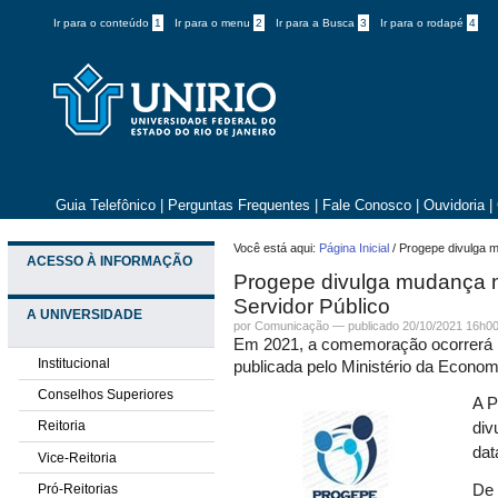
Ir para o conteúdo
1
Ir para o menu
2
Ir para a Busca
3
Ir para o rodapé
4
Guia Telefônico
|
Perguntas Frequentes
|
Fale Conosco
|
Ouvidoria
|
Você está aqui:
Página Inicial
/
Progepe divulga m
ACESSO À INFORMAÇÃO
Progepe divulga mudança no
Servidor Público
A UNIVERSIDADE
por
Comunicação
—
publicado
20/10/2021 16h0
Em 2021, a comemoração ocorrerá n
Institucional
publicada pelo Ministério da Econom
Conselhos Superiores
A P
Reitoria
div
dat
Vice-Reitoria
Pró-Reitorias
De