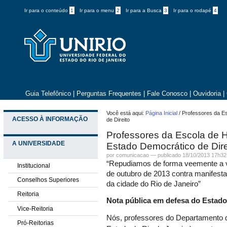
Ir para o conteúdo
1
Ir para o menu
2
Ir para a Busca
3
Ir para o rodapé
4
Guia Telefônico
|
Perguntas Frequentes
|
Fale Conosco
|
Ouvidoria
|
Você está aqui:
Página Inicial
/
Professores da Es
ACESSO À INFORMAÇÃO
de Direito
Professores da Escola de H
A UNIVERSIDADE
Estado Democrático de Dire
por comunicacao —
publicado
18/10/2013 17h32
“Repudiamos de forma veemente a vio
Institucional
de outubro de 2013 contra manifesta
Conselhos Superiores
da cidade do Rio de Janeiro”
Reitoria
Nota pública em defesa do Estado
Vice-Reitoria
Nós, professores do Departamento d
Pró-Reitorias