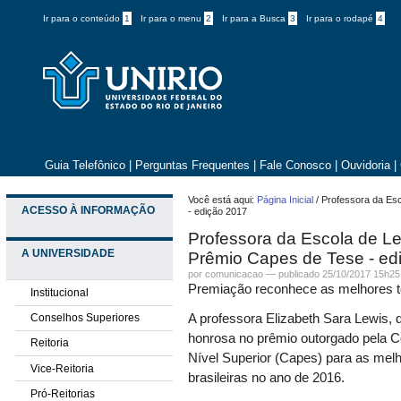
Ir para o conteúdo
1
Ir para o menu
2
Ir para a Busca
3
Ir para o rodapé
4
Guia Telefônico
|
Perguntas Frequentes
|
Fale Conosco
|
Ouvidoria
|
Você está aqui:
Página Inicial
/
Professora da Es
ACESSO À INFORMAÇÃO
- edição 2017
Professora da Escola de L
A UNIVERSIDADE
Prêmio Capes de Tese - ed
por comunicacao —
publicado
25/10/2017 15h25
Premiação reconhece as melhores te
Institucional
Conselhos Superiores
A professora Elizabeth Sara Lewis,
honrosa no prêmio outorgado pela 
Reitoria
Nível Superior (Capes) para as mel
Vice-Reitoria
brasileiras no ano de 2016.
Pró-Reitorias