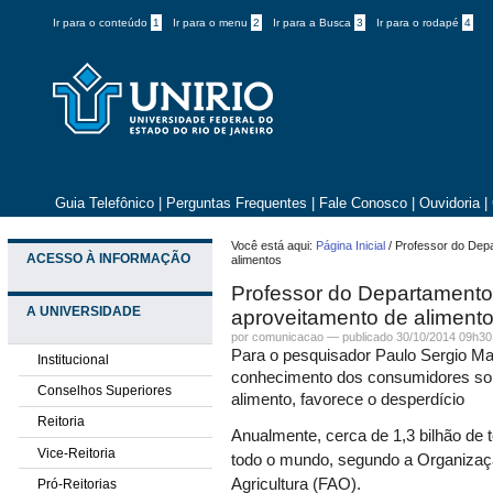
Ir para o conteúdo
1
Ir para o menu
2
Ir para a Busca
3
Ir para o rodapé
4
Guia Telefônico
|
Perguntas Frequentes
|
Fale Conosco
|
Ouvidoria
|
Você está aqui:
Página Inicial
/
Professor do Depa
ACESSO À INFORMAÇÃO
alimentos
Professor do Departamento 
A UNIVERSIDADE
aproveitamento de aliment
por comunicacao —
publicado
30/10/2014 09h30
Para o pesquisador Paulo Sergio Mar
Institucional
conhecimento dos consumidores sob
Conselhos Superiores
alimento, favorece o desperdício
Reitoria
Anualmente, cerca de 1,3 bilhão de
Vice-Reitoria
todo o mundo, segundo a Organizaç
Agricultura (FAO).
Pró-Reitorias