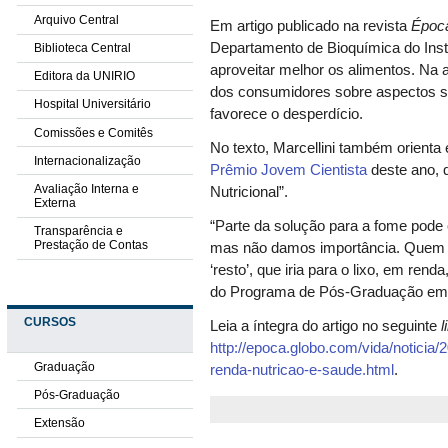
Arquivo Central
Em artigo publicado na revista
Époc
Departamento de Bioquímica do Inst
Biblioteca Central
aproveitar melhor os alimentos. Na 
Editora da UNIRIO
dos consumidores sobre aspectos si
Hospital Universitário
favorece o desperdício.
Comissões e Comitês
No texto, Marcellini também orienta
Internacionalização
Prêmio Jovem Cientista
deste ano, 
Avaliação Interna e
Nutricional”.
Externa
“Parte da solução para a fome pode 
Transparência e
Prestação de Contas
mas não damos importância. Quem s
‘resto’, que iria para o lixo, em ren
do Programa de Pós-Graduação em 
CURSOS
Leia a íntegra do artigo no seguinte
l
http://epoca.globo.com/vida/noticia
Graduação
renda-nutricao-e-saude.html
.
Pós-Graduação
Extensão