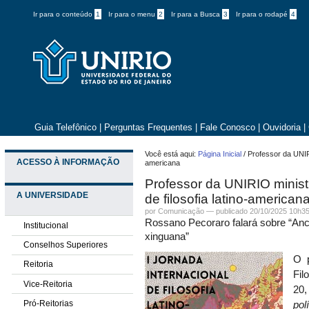
Ir para o conteúdo
1
Ir para o menu
2
Ir para a Busca
3
Ir para o rodapé
4
Guia Telefônico
|
Perguntas Frequentes
|
Fale Conosco
|
Ouvidoria
|
Você está aqui:
Página Inicial
/
Professor da UNIRI
ACESSO À INFORMAÇÃO
americana
Professor da UNIRIO minist
A UNIVERSIDADE
de filosofia latino-american
por
Comunicação
—
publicado
20/10/2025 10h3
Rossano Pecoraro falará sobre “Ancest
Institucional
xinguana”
Conselhos Superiores
O 
Reitoria
Fil
Vice-Reitoria
20,
Pró-Reitorias
pol