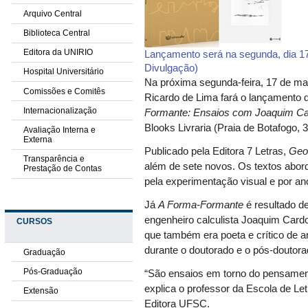
Arquivo Central
Biblioteca Central
Editora da UNIRIO
Lançamento será na segunda, dia 17
Divulgação)
Hospital Universitário
Na próxima segunda-feira, 17 de ma
Comissões e Comitês
Ricardo de Lima fará o lançamento d
Internacionalização
Formante: Ensaios com Joaquim C
Blooks Livraria (Praia de Botafogo, 
Avaliação Interna e
Externa
Publicado pela Editora 7 Letras,
Geo
Transparência e
além de sete novos. Os textos abor
Prestação de Contas
pela experimentação visual e por a
Já
A Forma-Formante
é resultado de
engenheiro calculista Joaquim Card
CURSOS
que também era poeta e crítico de ar
durante o doutorado e o pós-doutora
Graduação
Pós-Graduação
“São ensaios em torno do pensamen
explica o professor da Escola de Le
Extensão
Editora UFSC.