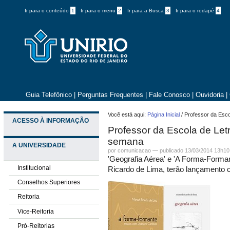
Ir para o conteúdo
1
Ir para o menu
2
Ir para a Busca
3
Ir para o rodapé
4
Guia Telefônico
|
Perguntas Frequentes
|
Fale Conosco
|
Ouvidoria
|
Você está aqui:
Página Inicial
/
Professor da Esco
ACESSO À INFORMAÇÃO
Professor da Escola de Letr
semana
A UNIVERSIDADE
por comunicacao —
publicado
13/03/2014 13h10
'Geografia Aérea' e 'A Forma-Form
Institucional
Ricardo de Lima, terão lançamento 
Conselhos Superiores
Reitoria
Vice-Reitoria
Pró-Reitorias