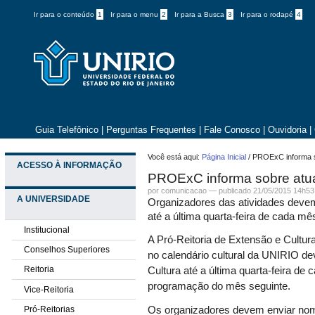
Ir para o conteúdo
1
Ir para o menu
2
Ir para a Busca
3
Ir para o rodapé
4
Guia Telefônico
|
Perguntas Frequentes
|
Fale Conosco
|
Ouvidoria
|
Você está aqui:
Página Inicial
/
PROExC informa so
ACESSO À INFORMAÇÃO
PROExC informa sobre atua
por comunicacao —
publicado
21/05/2015 14h53
A UNIVERSIDADE
Organizadores das atividades deve
até a última quarta-feira de cada mê
Institucional
A Pró-Reitoria de Extensão e Cultu
Conselhos Superiores
no calendário cultural da UNIRIO d
Reitoria
Cultura até a última quarta-feira d
programação do mês seguinte.
Vice-Reitoria
Pró-Reitorias
Os organizadores devem enviar nome