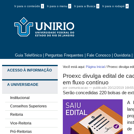
Ir para o conteúdo
1
Ir para o menu
2
Ir para a Busca
3
Ir para o rodapé
4
Guia Telefônico
|
Perguntas Frequentes
|
Fale Conosco
|
Ouvidoria
|
Você está aqui:
Página Inicial
/
Proexc divulga ed
ACESSO À INFORMAÇÃO
Proexc divulga edital de c
em fluxo contínuo
A UNIVERSIDADE
por comunicacao —
publicado
20/12/2019 16h55
Serão concedidas 220 bolsas de ext
Institucional
A 
Conselhos Superiores
lan
Reitoria
pro
ins
Vice-Reitoria
de
Pró-Reitorias