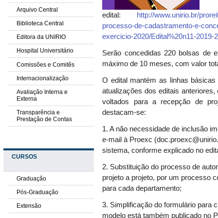
Arquivo Central
edital:
http://www.unirio.br/prore
Biblioteca Central
processo-de-cadastramento-e-conce
exercicio-2020/Edital%20n11-2019-2
Editora da UNIRIO
Hospital Universitário
Serão concedidas 220 bolsas de e
máximo de 10 meses, com valor tot
Comissões e Comitês
Internacionalização
O edital mantém as linhas básicas
atualizações dos editais anteriore
Avaliação Interna e
Externa
voltados para a recepção de pro
destacam-se:
Transparência e
Prestação de Contas
1.
A não necessidade de inclusão im
e-mail à P
roexc
(
doc.proexc@unirio
sistema, co
nforme
explicado no edita
CURSOS
2. S
ubstituição do processo de auto
projeto a projeto, por um processo 
Graduação
para cada departamento;
Pós-Graduação
3. S
implificação do formulário para
Extensão
modelo está também publicado no Po