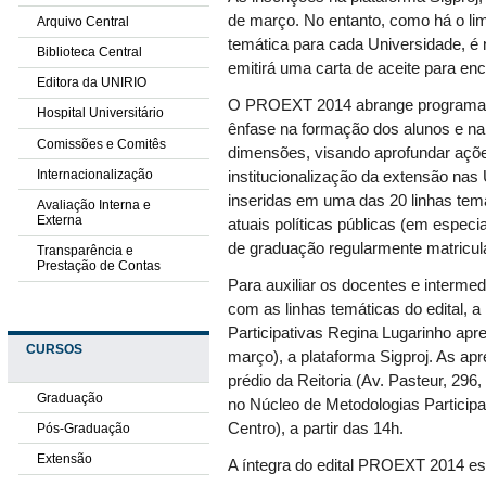
de março. No entanto, como há o limi
Arquivo Central
temática para cada Universidade, é
Biblioteca Central
emitirá uma carta de aceite para 
Editora da UNIRIO
O PROEXT 2014 abrange programas e
Hospital Universitário
ênfase na formação dos alunos e na
Comissões e Comitês
dimensões, visando aprofundar açõe
Internacionalização
institucionalização da extensão nas
inseridas em uma das 20 linhas temát
Avaliação Interna e
Externa
atuais políticas públicas (em especi
de graduação regularmente matricula
Transparência e
Prestação de Contas
Para auxiliar os docentes e interme
com as linhas temáticas do edital,
Participativas Regina Lugarinho apr
CURSOS
março), a plataforma Sigproj. As a
prédio da Reitoria (Av. Pasteur, 29
Graduação
no Núcleo de Metodologias Participa
Centro), a partir das 14h.
Pós-Graduação
Extensão
A íntegra do edital PROEXT 2014 es