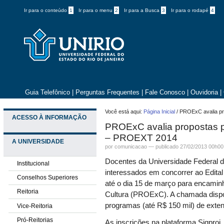
Ir para o conteúdo
1
Ir para o menu
2
Ir para a Busca
3
Ir para o rodapé
4
Guia Telefônico
|
Perguntas Frequentes
|
Fale Conosco
|
Ouvidoria
|
Você está aqui:
Página Inicial
/
PROExC avalia pr
ACESSO À INFORMAÇÃO
PROExC avalia propostas pa
– PROEXT 2014
A UNIVERSIDADE
por comunicacao —
publicado
27/02/2013 00h00
Docentes da Universidade Federal d
Institucional
interessados em concorrer ao Edi
Conselhos Superiores
até o dia 15 de março para encaminh
Reitoria
Cultura (PROExC). A chamada disponi
programas (até R$ 150 mil) de exte
Vice-Reitoria
Pró-Reitorias
As inscrições na plataforma Sigproj,