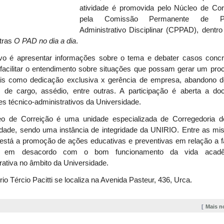
atividade é promovida pelo Núcleo de Cor
pela Comissão Permanente de Pr
Administrativo Disciplinar
(CPPAD),
dentro
stras
O PAD no dia a dia
.
ivo é apresentar informações sobre o tema e debater casos concr
facilitar o entendimento sobre situações que possam gerar um pro
tais como dedicação exclusiva x gerência de empresa, abandono d
 de cargo, assédio, entre outras. A participação é aberta a do
es técnico-administrativos da Universidade.
o de Correição é uma unidade especializada de Corregedoria d
idade, sendo uma instância de integridade da UNIRIO. Entre as mi
 está a promoção de ações educativas e preventivas em relação a f
m em desacordo com o bom funcionamento da vida acad
rativa no âmbito da Universidade.
rio Tércio Pacitti se localiza na Avenida Pasteur, 436, Urca.
Mais n