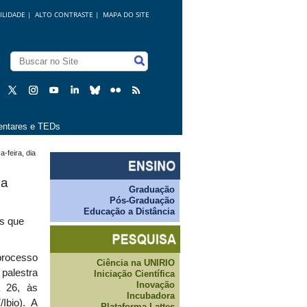
ILIDADE
|
ALTO CONTRASTE |
MAPA DO SITE
ntares e TEDs
-feira, dia
na
Graduação
Pós-Graduação
Educação a Distância
es que
processo
Ciência na UNIRIO
 palestra
Iniciação Científica
Inovação
a 26, às
Incubadora
Ibio). A
Plataforma Lattes