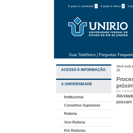
Ir para o conteúdo
1
Ir para o menu
2
Ir 
Guia Telefônico
|
Perguntas Frequen
Você está a
ACESSO À INFORMAÇÃO
26
Proces
A UNIVERSIDADE
próxim
por
Comuni
Atividad
Institucional
possam 
Conselhos Superiores
Reitoria
Vice-Reitoria
Pró-Reitorias