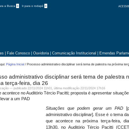
ACESSIB
para a Busca
3
Ir para o rodapé
4
tes
|
Fale Conosco
|
Ouvidoria
|
Comunicação Institucional
|
Emendas Parlame
qui:
Página Inicial
/
Processo administrativo disciplinar será tema de palestra na próxima terça
so administrativo disciplinar será tema de palestra 
a terça-feira, dia 26
cação
—
publicado
22/11/2024 11h01,
última modificação
22/11/2024 17h16
e acontece no Auditório Tércio Pacitti; proposta é apresentar situaçõ
levar a um PAD
Situações que podem gerar um PAD
[
administrativo disciplinar]
. Esse é o tema da
que acontece na próxima terça-feira, di
13h30, no Auditório Tércio Pacitti (CCET/