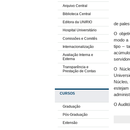
Arquivo Central
Biblioteca Central
Editora da UNIRIO
de pale
Hospital Universitário
O objet
Comissões e Comitês
modo a 
tipo – 
Internacionalização
acúmulo
Avaliação Interna e
Externa
servidor
Transparência e
O Núcle
Prestação de Contas
Univers
Núcleo,
esteja
CURSOS
administ
O Auditó
Graduação
Pós-Graduação
Extensão