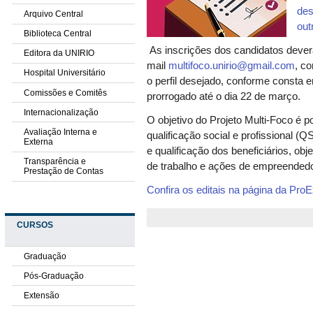
des
Arquivo Central
out
Biblioteca Central
As inscrições dos candidatos dever
Editora da UNIRIO
mail
multifoco.unirio@gmail.com
, c
Hospital Universitário
o perfil desejado, conforme consta e
Comissões e Comitês
prorrogado até o dia 22 de março.
Internacionalização
O objetivo do Projeto Multi-Foco é p
Avaliação Interna e
qualificação social e profissional (
Externa
e qualificação dos beneficiários, o
Transparência e
de trabalho e ações de empreended
Prestação de Contas
Confira os editais na página da Pro
CURSOS
Graduação
Pós-Graduação
Extensão