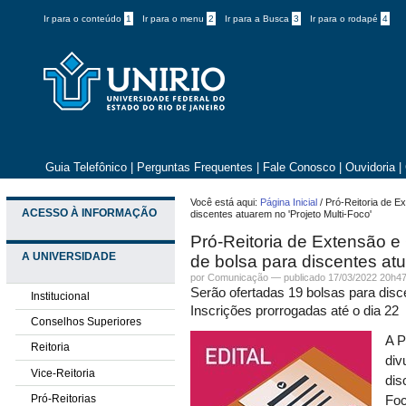
Ir para o conteúdo
1
Ir para o menu
2
Ir para a Busca
3
Ir para o rodapé
4
Guia Telefônico
|
Perguntas Frequentes
|
Fale Conosco
|
Ouvidoria
|
Você está aqui:
Página Inicial
/
Pró-Reitoria de E
ACESSO À INFORMAÇÃO
discentes atuarem no 'Projeto Multi-Foco'
Pró-Reitoria de Extensão e 
A UNIVERSIDADE
de bolsa para discentes atu
por
Comunicação
—
publicado
17/03/2022 20h4
Serão ofertadas 19 bolsas para dis
Institucional
Inscrições prorrogadas até o dia 22
Conselhos Superiores
A P
Reitoria
div
Vice-Reitoria
dis
Pró-Reitorias
Foc