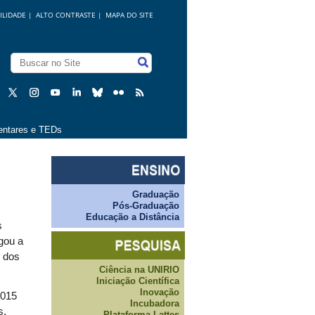
ILIDADE
|
ALTO CONTRASTE |
MAPA DO SITE
ntares e TEDs
Graduação
Pós-Graduação
Educação a Distância
s
gou a
e dos
Ciência na UNIRIO
Iniciação Científica
Inovação
2015
Incubadora
s,
Plataforma Lattes