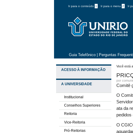
Ir para o conteúdo
1
Ir para o menu
2
Ir 
Guia Telefônico
|
Perguntas Frequen
Você está a
ACESSO À INFORMAÇÃO
PRICQ 
por comun
A UNIVERSIDADE
Comitê g
O Comitê
Institucional
Servido
Conselhos Superiores
ata da r
Reitoria
pedidos 
Vice-Reitoria
O CGICQ 
Pró-Reitorias
aguarda