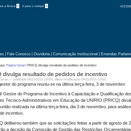
ACESSIB
para a Busca
3
Ir para o rodapé
4
tes
|
Fale Conosco
|
Ouvidoria
|
Comunicação Institucional
|
Emendas Parlame
qui:
Página Inicial
/
PRICQ divulga resultado de pedidos de incentivo
divulga resultado de pedidos de incentivo
icacao —
publicado
06/11/2015 12h55,
última modificação
09/11/2015 07h01
estor do programa reuniu-se na última terça-feira, 3 de novembro
 Gestor do Programa de Incentivo à Capacitação e Qualificação do
res Técnico-Administrativos em Educação da UNIRIO (PRICQ) divul
eunião realizada na última terça-feira, dia 3 de novembro, para anális
de incentivo.
deliberou também que as solicitações feitas a partir de agosto de 
rão a decisão da Comissão de Gestão das Restrições Orçamentária