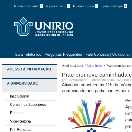
Ir para o conteúdo
1
Ir para o menu
2
Ir para a Busca
3
Ir para o rodapé
4
Guia Telefônico
|
Perguntas Frequentes
|
Fale Conosco
|
Ouvidoria
|
Você está aqui:
Página Inicial
/
Prae promove ca
ACESSO À INFORMAÇÃO
Prae promove caminhada 
por
Comunicação
—
publicado
13/06/2023 15h3
A UNIVERSIDADE
Atividade acontece às 11h da próxima 
comunicado aos participantes por e-
Institucional
Pen
Conselhos Superiores
Apo
Reitoria
Est
est
Vice-Reitoria
pró
Pró-Reitorias