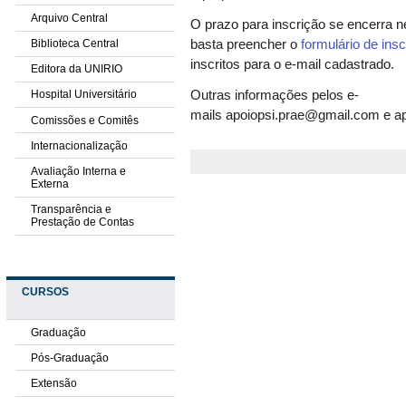
Arquivo Central
O prazo para inscrição se encerra nes
Biblioteca Central
basta preencher o
formulário de ins
inscritos para o e-mail cadastrado.
Editora da UNIRIO
Outras informações pelos e-
Hospital Universitário
mails apoiopsi.
prae
@gmail.com
e
a
Comissões e Comitês
Internacionalização
Avaliação Interna e
Externa
Transparência e
Prestação de Contas
CURSOS
Graduação
Pós-Graduação
Extensão