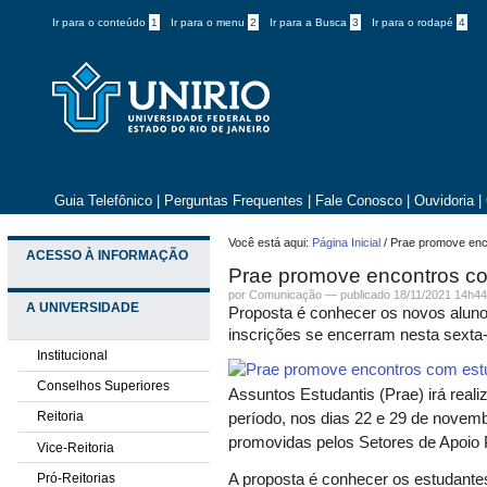
Ir para o conteúdo
1
Ir para o menu
2
Ir para a Busca
3
Ir para o rodapé
4
Guia Telefônico
|
Perguntas Frequentes
|
Fale Conosco
|
Ouvidoria
|
Você está aqui:
Página Inicial
/
Prae promove enc
ACESSO À INFORMAÇÃO
Prae promove encontros co
por
Comunicação
—
publicado
18/11/2021 14h4
A UNIVERSIDADE
Proposta é conhecer os novos alunos
inscrições se encerram nesta sexta-f
Institucional
Conselhos Superiores
Assuntos Estudantis (Prae) irá real
Reitoria
período, nos dias 22 e 29 de novemb
promovidas pelos Setores de Apoio 
Vice-Reitoria
Pró-Reitorias
A proposta é conhecer os estudantes