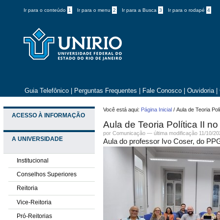
Ir para o conteúdo
1
Ir para o menu
2
Ir para a Busca
3
Ir para o rodapé
4
Guia Telefônico
|
Perguntas Frequentes
|
Fale Conosco
|
Ouvidoria
|
Você está aqui:
Página Inicial
/
Aula de Teoria Pol
ACESSO À INFORMAÇÃO
Aula de Teoria Política II n
por Comunicação —
última modificação
11/10/20
A UNIVERSIDADE
Aula do professor Ivo Coser, do PP
Institucional
Conselhos Superiores
Reitoria
Vice-Reitoria
Pró-Reitorias