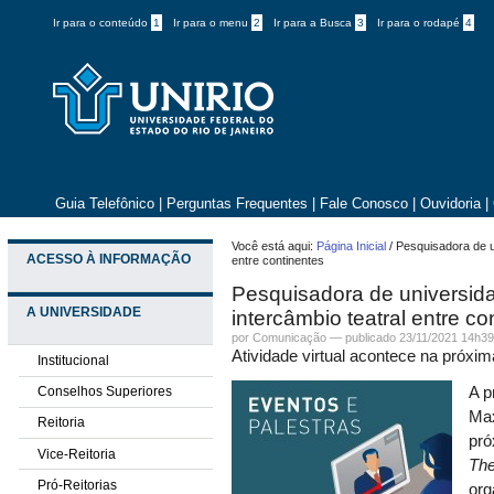
Ir para o conteúdo
1
Ir para o menu
2
Ir para a Busca
3
Ir para o rodapé
4
Guia Telefônico
|
Perguntas Frequentes
|
Fale Conosco
|
Ouvidoria
|
Você está aqui:
Página Inicial
/
Pesquisadora de u
ACESSO À INFORMAÇÃO
entre continentes
Pesquisadora de universida
A UNIVERSIDADE
intercâmbio teatral entre co
por
Comunicação
—
publicado
23/11/2021 14h3
Atividade virtual acontece na próxim
Institucional
Conselhos Superiores
A p
Max
Reitoria
pró
Vice-Reitoria
The
Pró-Reitorias
org