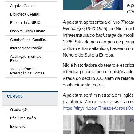
e p
Arquivo Central
Cên
Biblioteca Central
A palestra apresentará o livro
Theatr
Editora da UNIRIO
Exchange (1890-1925
), de Nic Leon
Hospital Universitário
infraestrutura do
backstage
da mobil
Comissões e Comitês
1925. Situado nos campos de pesquisa
Internacionalização
do livro é transatlântico, baseado n
Norte e do Sul e a Europa.
Avaliação Interna e
Externa
Nic é historiadora do teatro e escr
Transparência e
interdisciplinar e foco em história gl
Prestação de Contas
virada do século XX, além da relação
conhecimento teatral.
A palestra será ministrada em inglê
CURSOS
plataforma Zoom. Para assistir ao ev
https://tinyurl.com/TheatreAcrossO
Graduação
Pós-Graduação
Extensão