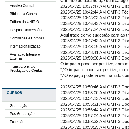
Carimbo de data/hora,A qual categoria você pertence?,1) Quais benefícios você acha que uma fusão do HUGG com o HFSE traria para a UNIRIO?,2) Que dificuldades ou problemas você receia em relação à possível fusão?,3) Qual impacto você acredita que essa fusão teria sobre o ensino?,"4) Qual impacto você acredita que essa fusão teria sobre a pesquisa, a extensão e a inovação?",5) Qual impacto você acredita que essa fusão teria para a assistência à saúde no Rio de Janeiro e o SUS?,"6) Qual é a sua sugestão para a melhor utilização do espaço ocupado pelo HUGG, na Tijuca, caso haja a fusão?"
2025
Arquivo Central
Biblioteca Central
Editora da UNIRIO
Hospital Universitário
Comissões e Comitês
Internacionalização
Avaliação Interna e
Externa
Transparência e
Prestação de Contas
CURSOS
Graduação
Pós-Graduação
Extensão