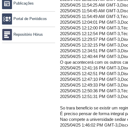
Publicações
04/25 11:54:49 AM GMT-3,Técnico administrativo,Não tenho conhecimento para opinar,Não tenho conhecimento para opinar,Não tenho conhecimento para opinar,Não tenho conhecimento para opinar,Não tenho conhecimento para opinar,Não tenho conhecimento para opinar
2025/04/25 12:04:01 PM GMT-3,Docente,Mais oportunidades de aprendizado pros alunos. Trazendo mais vivências e experiências pros acadêmicos de medicina e áreas da saúde ,Não vejo problemas ,"Um impacto positivo, visto que o HUGG é um hospital pequeno e não consegue dar apoio a todos os alunos que necessitam dele como centro de educação.",,,"O HUGG poderia ficar responsável pela iniciação dos alunos à prática médica, como as aulas de Semiologia e clínica, mas que o HFSE ficasse responsável por atividades maiores como o internato e atividades de maior complexidade."
2025/04/25 12:12:00 PM GMT-3,Técnico administrativo,Nenhum ! Serão mais áreas que precisam de muito investimento - mal damos conta dos nossos ,Mais um grande problema que não conseguiremos resolver !,Talvez aumente os cenários de prática ,Vai pulverizar o pouco que temos ,"Se os dois funcionassem plenamen
Portal de Periódicos
Repositório Hórus