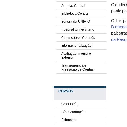
Claudia 
Arquivo Central
particip
Biblioteca Central
O link p
Editora da UNIRIO
Diretori
Hospital Universitário
palestra
Comissões e Comitês
da Pesq
Internacionalização
Avaliação Interna e
Externa
Transparência e
Prestação de Contas
CURSOS
Graduação
Pós-Graduação
Extensão