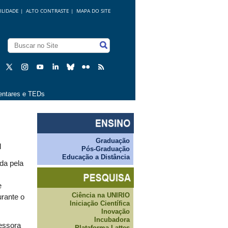
ILIDADE
|
ALTO CONTRASTE |
MAPA DO SITE
ntares e TEDs
Graduação
l
Pós-Graduação
Educação a Distância
da pela
e
Ciência na UNIRIO
urante o
Iniciação Científica
Inovação
Incubadora
fessora
Plataforma Lattes