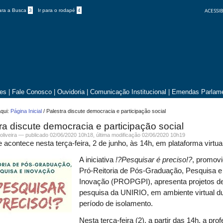
ACESSIB
para a Busca
3
Ir para o rodapé
4
tes
|
Fale Conosco
|
Ouvidoria
|
Comunicação Institucional
|
Emendas Parlame
qui:
Página Inicial
/
Palestra discute democracia e participação social
ra discute democracia e participação social
.oliveira —
publicado
02/06/2020 10h18,
última modificação
02/06/2020 10h19
e acontece nesta terça-feira, 2 de junho, às 14h, em plataforma virtua
A iniciativa
!?Pesquisar é preciso!?
, promovi
Pró-Reitoria de Pós-Graduação, Pesquisa e
Inovação (PROPGPI), apresenta projetos d
pesquisa da UNIRIO, em ambiente virtual d
período de isolamento.
Nesta terça-feira (2), a partir das 14h, a pro