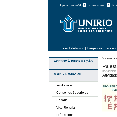
Ir para o conteúdo
1
Ir para o menu
2
Ir 
Guia Telefônico
|
Perguntas Frequen
Você está a
ACESSO À INFORMAÇÃO
Palest
por daniela
A UNIVERSIDADE
Atividad
Institucional
Conselhos Superiores
Reitoria
Vice-Reitoria
Pró-Reitorias