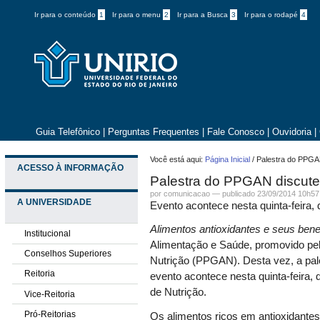
Ir para o conteúdo
1
Ir para o menu
2
Ir para a Busca
3
Ir para o rodapé
4
Guia Telefônico
|
Perguntas Frequentes
|
Fale Conosco
|
Ouvidoria
|
Você está aqui:
Página Inicial
/
Palestra do PPGAN
ACESSO À INFORMAÇÃO
Palestra do PPGAN discute 
por comunicacao —
publicado
23/09/2014 10h57
A UNIVERSIDADE
Evento acontece nesta quinta-feira, 
Alimentos antioxidantes e seus bene
Institucional
Alimentação e Saúde, promovido p
Conselhos Superiores
Nutrição (PPGAN). Desta vez, a pal
Reitoria
evento acontece nesta quinta-feira,
de Nutrição.
Vice-Reitoria
Pró-Reitorias
Os alimentos ricos em antioxidante