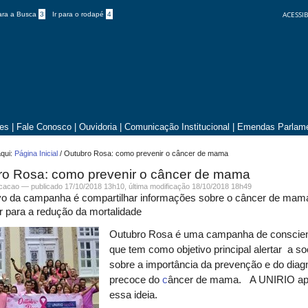
ACESSIB
para a Busca
3
Ir para o rodapé
4
tes
|
Fale Conosco
|
Ouvidoria
|
Comunicação Institucional
|
Emendas Parlame
qui:
Página Inicial
/
Outubro Rosa: como prevenir o câncer de mama
ro Rosa: como prevenir o câncer de mama
icacao —
publicado
17/10/2018 13h10,
última modificação
18/10/2018 18h49
ivo da campanha é compartilhar informações sobre o câncer de mam
ir para a redução da mortalidade
Outubro Rosa
é uma campanha de conscien
que tem como objetivo principal alertar a s
sobre a importância da prevenção e do diag
precoce do
c
âncer de mama.
A UNIRIO ap
essa ideia.