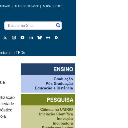
ILIDADE
|
ALTO CONTRASTE |
MAPA DO SITE
ntares e TEDs
Graduação
a e
Pós-Graduação
Educação a Distância
tização
ociedade
Ciência na UNIRIO
nóstico
Iniciação Científica
oia
Inovação
Incubadora
Plataforma Lattes