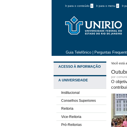
Ir para o conteúdo
1
Ir para o menu
2
Ir 
Guia Telefônico
|
Perguntas Frequen
Você está a
ACESSO À INFORMAÇÃO
Outub
por comun
A UNIVERSIDADE
O objet
contribu
Institucional
Conselhos Superiores
Reitoria
Vice-Reitoria
Pró-Reitorias